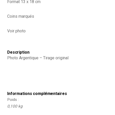
Format 13 x 18 cm
-
Défilé
1917
Coins marqués
-
Guerre
14/18
Voir photo
-
Paris
défilé
des
alliés
Description
-
Photo Argentique – Tirage original
Arrivée
de
américains
-
Juillet
1917
-
Informations complémentaires
France
Poids
-
Russie
0,100 kg
-