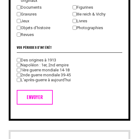
originaux
Documents
Figurines
Gravures
IIIe reich & Vichy
Jeux
Livres
Objets d'histoire
Photographies
Revues
VOS PÉRIODES D'INTÉRÊT
Des origines à 1913
Napoléon : 1er, 2nd empire
1ère guerre mondiale 14-18
2nde guerre mondiale 39-45
L'après-guerre à aujourd'hui
ENVOYER