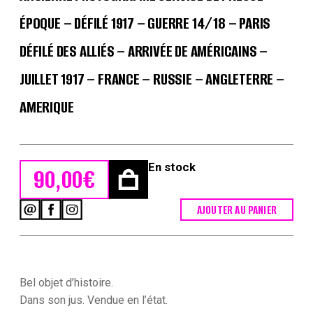
ÉPOQUE – DÉFILÉ 1917 – GUERRE 14/18 – PARIS
DÉFILÉ DES ALLIÉS – ARRIVÉE DE AMÉRICAINS –
JUILLET 1917 – FRANCE – RUSSIE – ANGLETERRE –
AMERIQUE
En stock
90,00
€
AJOUTER AU PANIER
quantité
de
Ancienne
Photographie
service
de
Bel objet d’histoire.
presse
Dans son jus. Vendue en l’état.
époque