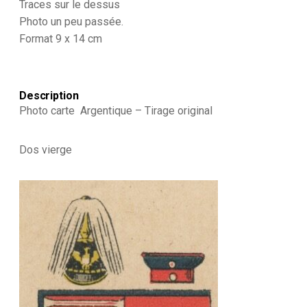
Traces sur le dessus
-
Photo un peu passée.
Armée
Allemande
Format 9 x 14 cm
-
Infanterie
Königin
Elisabeth
Description
Garde-
Photo carte Argentique – Tirage original
Grenadier-
Regiment
Nr.
Dos vierge
3
im
Weltkriege
1914
-
1918
-
Alsacien
-
Conscription
-
Prusse