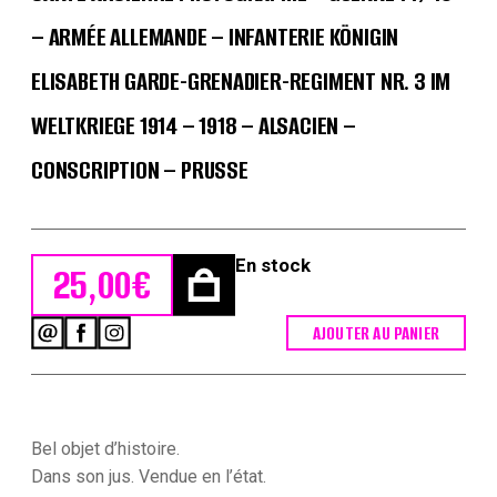
– ARMÉE ALLEMANDE – INFANTERIE KÖNIGIN
ELISABETH GARDE-GRENADIER-REGIMENT NR. 3 IM
WELTKRIEGE 1914 – 1918 – ALSACIEN –
CONSCRIPTION – PRUSSE
En stock
25,00
€
AJOUTER AU PANIER
quantité
de
Carte
Ancienne
Photographie
-
Bel objet d’histoire.
Guerre
Dans son jus. Vendue en l’état.
14/18