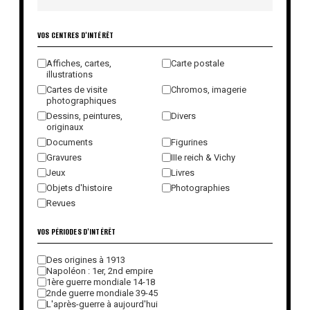
VOS CENTRES D'INTÉRÊT
Affiches, cartes,
Carte postale
illustrations
Cartes de visite
Chromos, imagerie
photographiques
Dessins, peintures,
Divers
originaux
Documents
Figurines
Gravures
IIIe reich & Vichy
Jeux
Livres
Objets d'histoire
Photographies
Revues
VOS PÉRIODES D'INTÉRÊT
Des origines à 1913
Napoléon : 1er, 2nd empire
1ère guerre mondiale 14-18
2nde guerre mondiale 39-45
L'après-guerre à aujourd'hui