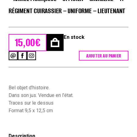
RÉGIMENT CUIRASSIER – UNIFORME – LIEUTENANT
En stock
15,00
€
AJOUTER AU PANIER
quantité
de
Carte
Ancienne
Photographie
-
Bel objet d’histoire.
Guerre
Dans son jus. Vendue en l’état.
14/18
Traces sur le dessus
-
Format 9,5 x 12,5 cm
Armée
Française
-
Officier
-
Description