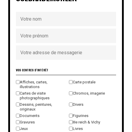
VOS CENTRES D'INTÉRÊT
Affiches, cartes,
Carte postale
illustrations
Cartes de visite
Chromos, imagerie
photographiques
Dessins, peintures,
Divers
originaux
Documents
Figurines
Gravures
IIIe reich & Vichy
Jeux
Livres