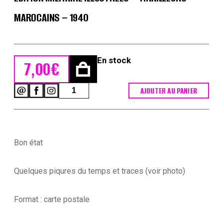
MAROCAINS – 1940
En stock
7,00
€
quantité
AJOUTER AU PANIER
de
Carte
Postale
Illustrée
-
Bon état
Edmond
Lajoux
-
Quelques piqures du temps et traces (voir photo)
Edition
Militaire
Illustrées
Format : carte postale
-
Tirailleurs
Marocains