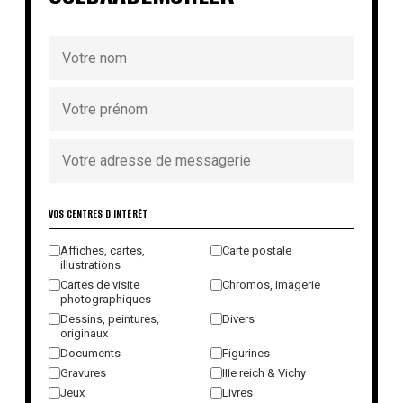
VOS CENTRES D'INTÉRÊT
Affiches, cartes,
Carte postale
illustrations
Cartes de visite
Chromos, imagerie
photographiques
Dessins, peintures,
Divers
originaux
Documents
Figurines
Gravures
IIIe reich & Vichy
Jeux
Livres