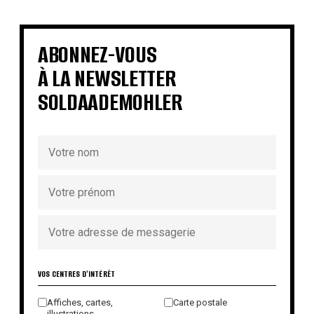
€
€
€
€
€
€
€
€
ABONNEZ-VOUS
À LA NEWSLETTER
SOLDAADEMOHLER
VOS CENTRES D'INTÉRÊT
Affiches, cartes,
Carte postale
illustrations