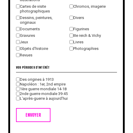
Cartes de visite
Chromos, imagerie
photographiques
Dessins, peintures,
Divers
originaux
Documents
Figurines
Gravures
IIIe reich & Vichy
Jeux
Livres
Objets d'histoire
Photographies
Revues
VOS PÉRIODES D'INTÉRÊT
Des origines à 1913
Napoléon : 1er, 2nd empire
1ère guerre mondiale 14-18
2nde guerre mondiale 39-45
L'après-guerre à aujourd'hui
ENVOYER