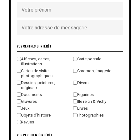
VOS CENTRES D'INTÉRÊT
Affiches, cartes,
Carte postale
illustrations
Cartes de visite
Chromos, imagerie
photographiques
Dessins, peintures,
Divers
originaux
Documents
Figurines
Gravures
IIIe reich & Vichy
Jeux
Livres
Objets d'histoire
Photographies
Revues
VOS PÉRIODES D'INTÉRÊT