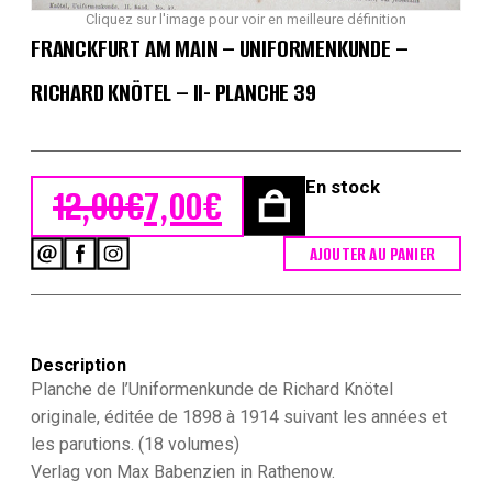
Cliquez sur l'image pour voir en meilleure définition
FRANCKFURT AM MAIN – UNIFORMENKUNDE –
RICHARD KNÖTEL – II- PLANCHE 39
En stock
12,00
€
7,00
€
Le prix initial était : 12,00€.
Le prix actuel est : 7,00€.
AJOUTER AU PANIER
quantité
de
Franckfurt
Am
Main
Description
-
Uniformenkunde
Planche de l’Uniformenkunde de Richard Knötel
-
originale, éditée de 1898 à 1914 suivant les années et
Richard
les parutions. (18 volumes)
Knötel
Verlag von Max Babenzien in Rathenow.
-