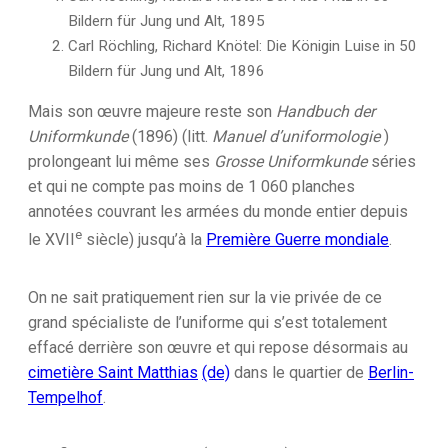
Bildern für Jung und Alt, 1895
Carl Röchling, Richard Knötel: Die Königin Luise in 50
Bildern für Jung und Alt, 1896
Mais son œuvre majeure reste son
Handbuch der
Uniformkunde
(1896) (litt.
Manuel d’uniformologie
)
prolongeant lui même ses
Grosse Uniformkunde
séries
et qui ne compte pas moins de 1 060 planches
annotées couvrant les armées du monde entier depuis
e
le
XVII
siècle) jusqu’à la
Première Guerre mondiale
.
On ne sait pratiquement rien sur la vie privée de ce
grand spécialiste de l’uniforme qui s’est totalement
effacé derrière son œuvre et qui repose désormais au
cimetière Saint Matthias
(de)
dans le quartier de
Berlin-
Tempelhof
.