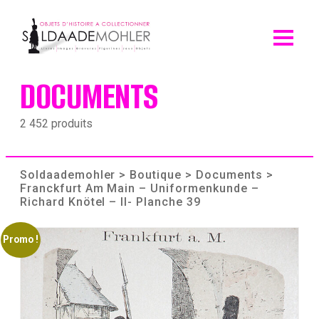
Skip
to
content
DOCUMENTS
2 452 produits
Soldaademohler
>
Boutique
>
Documents
>
Franckfurt Am Main – Uniformenkunde –
Richard Knötel – II- Planche 39
Promo !