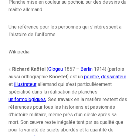
II-
Planche mise en couleur au pochoir, sur des dessins du
Planche
maître allemand.
39
Une référence pour les personnes qui s’intéressent a
l’histoire de l’uniforme.
Wikipedia
«
Richard Knötel
(
Glogau
1857 –
Berlin
1914) (parfois
aussi orthographié
Knoetel
) est un
peintre
,
dessinateur
et
illustrateur
allemand qui s’est particulièrement
spécialisé dans la réalisation de planches
uniformologiques
. Ses travaux en la matière restent des
références pour tous les historiens et passionnés
d’histoire militaire, même près d’un siècle après sa
mort. Son œuvre reste inégalée tant par sa qualité que
pour la variété de sujets abordés et la quantité de