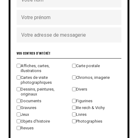
VOS CENTRES D'INTÉRÊT
Affiches, cartes,
Carte postale
illustrations
Cartes de visite
Chromos, imagerie
photographiques
Dessins, peintures,
Divers
originaux
Documents
Figurines
Gravures
IIIe reich & Vichy
Jeux
Livres
Objets d'histoire
Photographies
Revues