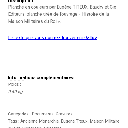
Description
du
Roi
Planche en couleurs par Eugène TITEUX. Baudry et Cie
-
Editeurs, planche tirée de l’ouvrage « Histoire de la
Médecin/Véterinaire/Piqueur
Maison Militaires du Roi ».
-
Histoire
de
Le texte que vous pourrez trouver sur Gallica
la
Maison
Militaires
du
Roi
1814/1830
-
Eugène
Informations complémentaires
Titeux
Poids
0,50 kg
Catégories :
Documents
,
Gravures
Tags :
Ancienne Monarchie
,
Eugene Titeux
,
Maison Militaire