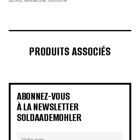
du Roi
,
Monarchie
,
Uniforme
PRODUITS ASSOCIÉS
€
€
€
€
€
€
€
€
ABONNEZ-VOUS
À LA NEWSLETTER
SOLDAADEMOHLER