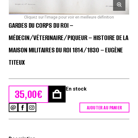
Cliquez sur l'image pour voir en meilleure définition
GARDES DU CORPS DU ROI –
MÉDECIN/VÉTERINAIRE/PIQUEUR – HISTOIRE DE LA
MAISON MILITAIRES DU ROI 1814/1830 – EUGÈNE
TITEUX
En stock
35,00
€
AJOUTER AU PANIER
quantité
de
Gardes
du
Corps