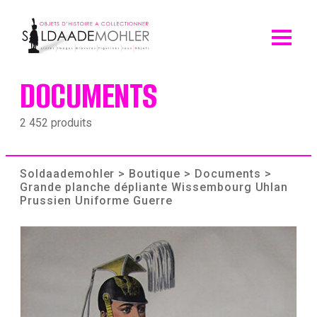
Skip
to
content
DOCUMENTS
2 452 produits
Soldaademohler
>
Boutique
>
Documents
>
Grande planche dépliante Wissembourg Uhlan
Prussien Uniforme Guerre