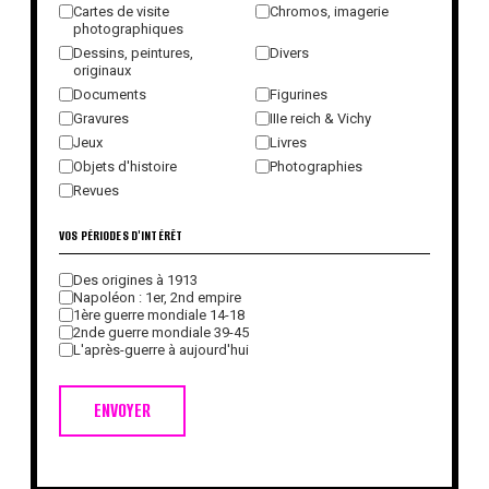
Cartes de visite
Chromos, imagerie
photographiques
Dessins, peintures,
Divers
originaux
Documents
Figurines
Gravures
IIIe reich & Vichy
Jeux
Livres
Objets d'histoire
Photographies
Revues
VOS PÉRIODES D'INTÉRÊT
Des origines à 1913
Napoléon : 1er, 2nd empire
1ère guerre mondiale 14-18
2nde guerre mondiale 39-45
L'après-guerre à aujourd'hui
ENVOYER