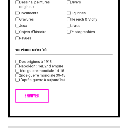
Dessins, peintures,
Divers
originaux
Documents
Figurines
Gravures
IIIe reich & Vichy
Jeux
Livres
Objets d'histoire
Photographies
Revues
VOS PÉRIODES D'INTÉRÊT
Des origines à 1913
Napoléon : 1er, 2nd empire
1ère guerre mondiale 14-18
2nde guerre mondiale 39-45
L'après-guerre à aujourd'hui
ENVOYER