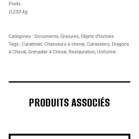
Poids
0,250 kg
Catégories :
Documents
,
Gravures
,
Objets d'histoire
Tags :
Carabinier
,
Chasseurs à cheval
,
Cuirassiers
,
Dragons
à Cheval
,
Grenadier à Cheval
,
Restauration
,
Uniforme
PRODUITS ASSOCIÉS
€
€
€
€
€
€
€