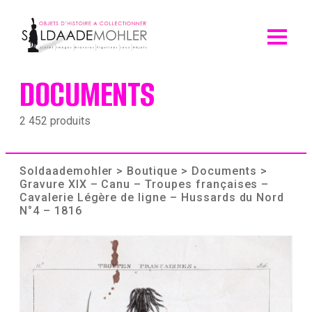
Skip
to
content
DOCUMENTS
2 452 produits
Soldaademohler
>
Boutique
>
Documents
>
Gravure XIX – Canu – Troupes françaises –
Cavalerie Légère de ligne – Hussards du Nord
N°4 – 1816