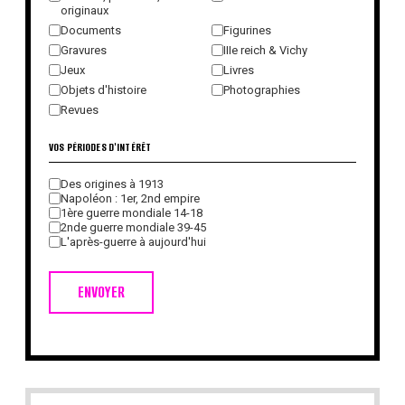
originaux
Documents
Figurines
Gravures
IIIe reich & Vichy
Jeux
Livres
Objets d'histoire
Photographies
Revues
VOS PÉRIODES D'INTÉRÊT
Des origines à 1913
Napoléon : 1er, 2nd empire
1ère guerre mondiale 14-18
2nde guerre mondiale 39-45
L'après-guerre à aujourd'hui
ENVOYER