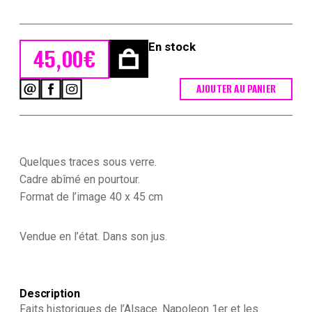
En stock
45,00
€
AJOUTER AU PANIER
quantité
de
Gravure
XIX
-
Imagerie
Quelques traces sous verre.
Populaire
Cadre abîmé en pourtour.
-
Format de l’image 40 x 45 cm
Faits
historiques
de
Vendue en l’état. Dans son jus.
l'Alsace.
Napoleon
1er
et
les
Description
écoliers
Faits historiques de l’Alsace. Napoleon 1er et les