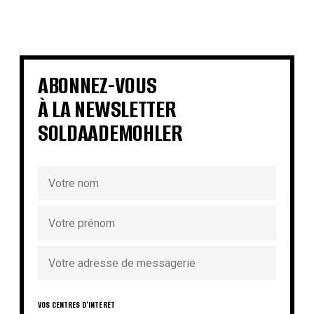
€
€
€
€
€
€
€
€
ABONNEZ-VOUS
À LA NEWSLETTER
SOLDAADEMOHLER
VOS CENTRES D'INTÉRÊT