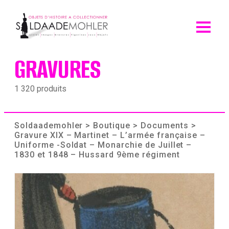
Skip
to
content
GRAVURES
1 320 produits
Soldaademohler
>
Boutique
>
Documents
>
Gravure XIX – Martinet – L’armée française –
Uniforme -Soldat – Monarchie de Juillet –
1830 et 1848 – Hussard 9ème régiment