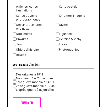
Affiches, cartes,
Carte postale
illustrations
Cartes de visite
Chromos, imagerie
photographiques
Dessins, peintures,
Divers
originaux
Documents
Figurines
Gravures
IIIe reich & Vichy
Jeux
Livres
Objets d'histoire
Photographies
Revues
VOS PÉRIODES D'INTÉRÊT
Des origines à 1913
Napoléon : 1er, 2nd empire
1ère guerre mondiale 14-18
2nde guerre mondiale 39-45
L'après-guerre à aujourd'hui
ENVOYER