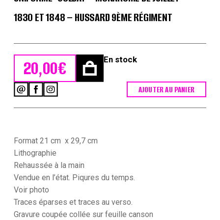
1830 ET 1848 – HUSSARD 9ÈME RÉGIMENT
En stock
20,00
€
AJOUTER AU PANIER
quantité
de
Gravure
XIX
-
Martinet
Format 21 cm x 29,7 cm
-
Lithographie
L'armée
Rehaussée à la main
française
Vendue en l’état. Piqures du temps.
-
Uniforme
Voir photo
-
Traces
éparses et traces au verso.
Soldat
Gravure coupée collée sur feuille canson
-