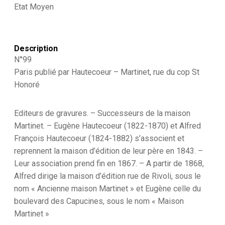
Monarchie
Etat Moyen
de
Juillet
-
1830
Description
et
N°99
1848
-
Paris publié par Hautecoeur – Martinet, rue du cop St
Hussard
Honoré
9ème
régiment
Editeurs de gravures. – Successeurs de la maison
Martinet. – Eugène Hautecoeur (1822-1870) et Alfred
François Hautecoeur (1824-1882) s’associent et
reprennent la maison d’édition de leur père en 1843. –
Leur association prend fin en 1867. – A partir de 1868,
Alfred dirige la maison d’édition rue de Rivoli, sous le
nom « Ancienne maison Martinet » et Eugène celle du
boulevard des Capucines, sous le nom « Maison
Martinet »