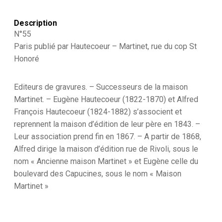
Monarchie
de
Description
Juillet
-
N°55
1830
Paris publié par Hautecoeur – Martinet, rue du cop St
et
Honoré
1848
-
Infanterie
Editeurs de gravures. – Successeurs de la maison
Légère
Chasseur
Martinet. – Eugène Hautecoeur (1822-1870) et Alfred
François Hautecoeur (1824-1882) s’associent et
reprennent la maison d’édition de leur père en 1843. –
Leur association prend fin en 1867. – A partir de 1868,
Alfred dirige la maison d’édition rue de Rivoli, sous le
nom « Ancienne maison Martinet » et Eugène celle du
boulevard des Capucines, sous le nom « Maison
Martinet »