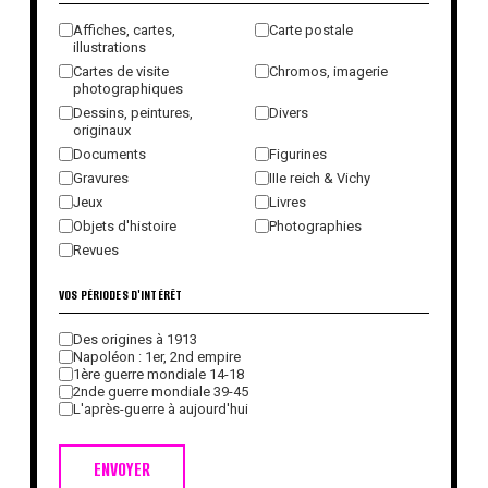
Affiches, cartes,
Carte postale
illustrations
Cartes de visite
Chromos, imagerie
photographiques
Dessins, peintures,
Divers
originaux
Documents
Figurines
Gravures
IIIe reich & Vichy
Jeux
Livres
Objets d'histoire
Photographies
Revues
VOS PÉRIODES D'INTÉRÊT
Des origines à 1913
Napoléon : 1er, 2nd empire
1ère guerre mondiale 14-18
2nde guerre mondiale 39-45
L'après-guerre à aujourd'hui
ENVOYER