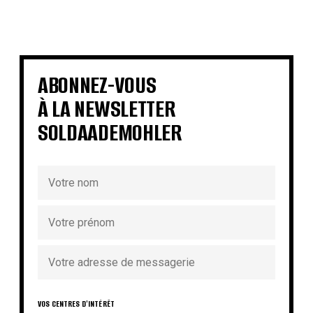
€
€
€
€
€
€
€
€
ABONNEZ-VOUS
À LA NEWSLETTER
SOLDAADEMOHLER
VOS CENTRES D'INTÉRÊT