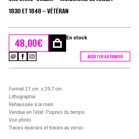
1830 ET 1848 – VÉTÉRAN
En stock
48,00
€
AJOUTER AU PANIER
quantité
de
Gravure
XIX
-
Martinet
Format 21 cm x 29,7 cm
-
Lithographie
L'armée
Rehaussée à la main
française
Vendue en l’état. Piqures du temps.
-
Uniforme
Voir photo
-
Traces
éparses et traces au verso.
Soldat
-