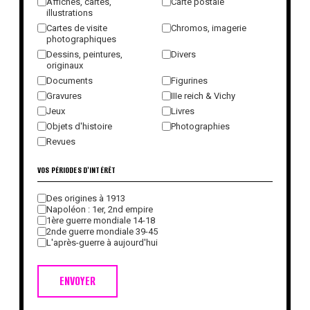
Affiches, cartes,
Carte postale
illustrations
Cartes de visite
Chromos, imagerie
photographiques
Dessins, peintures,
Divers
originaux
Documents
Figurines
Gravures
IIIe reich & Vichy
Jeux
Livres
Objets d'histoire
Photographies
Revues
VOS PÉRIODES D'INTÉRÊT
Des origines à 1913
Napoléon : 1er, 2nd empire
1ère guerre mondiale 14-18
2nde guerre mondiale 39-45
L'après-guerre à aujourd'hui
ENVOYER