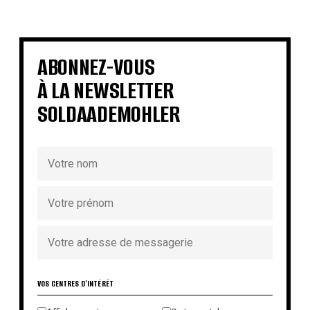
€
€
€
€
€
€
€
€
ABONNEZ-VOUS
À LA NEWSLETTER
SOLDAADEMOHLER
VOS CENTRES D'INTÉRÊT