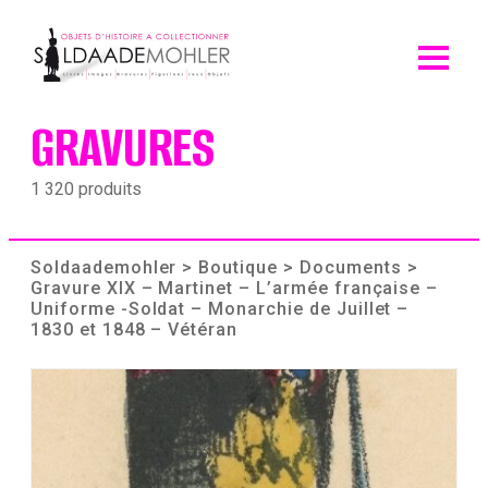
Skip
to
content
GRAVURES
1 320 produits
Soldaademohler
>
Boutique
>
Documents
>
Gravure XIX – Martinet – L’armée française –
Uniforme -Soldat – Monarchie de Juillet –
1830 et 1848 – Vétéran