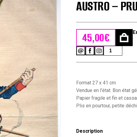
AUSTRO – PRU
E
45,00
€
quantité
de
Imagerie
Epinal
-
Pinot
Format 27 x 41 cm
et
Sagaire
Vendue en l’état. Bon état gé
-
Papier fragile et fin et cass
Caricature
Plis en pourtour, petite déchi
-
Prusse
-
Guerre
1866
Description
-