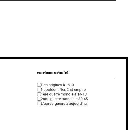
€
€
VOS PÉRIODES D'INTÉRÊT
Des origines à 1913
Napoléon : 1er, 2nd empire
1ère guerre mondiale 14-18
2nde guerre mondiale 39-45
L'après-guerre à aujourd'hui