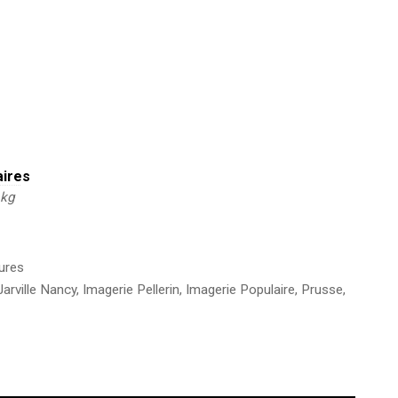
aires
 kg
ures
Jarville Nancy
,
Imagerie Pellerin
,
Imagerie Populaire
,
Prusse
,