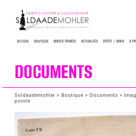
Skip
to
content
ACCUEIL
BOUTIQUE
VENTES PRIVÉES
ACTUALITÉS
DÉPÔT / VENTE
À P
DOCUMENTS
Soldaademohler
>
Boutique
>
Documents
> Imag
pointe