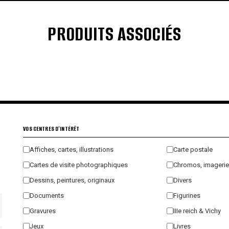
PRODUITS ASSOCIÉS
€
€
€
€
VOS CENTRES D'INTÉRÊT
Affiches, cartes, illustrations
Carte postale
Cartes de visite photographiques
Chromos, imagerie
Dessins, peintures, originaux
Divers
Documents
Figurines
Gravures
IIIe reich & Vichy
Jeux
Livres