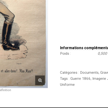
Austro
-
Prussienne
-
Casque
à
pointe
Informations complément
Poids
0,500
Catégories :
Documents
,
Grav
Tags :
Guerre 1866
,
Imagerie 
Uniforme
éfinition