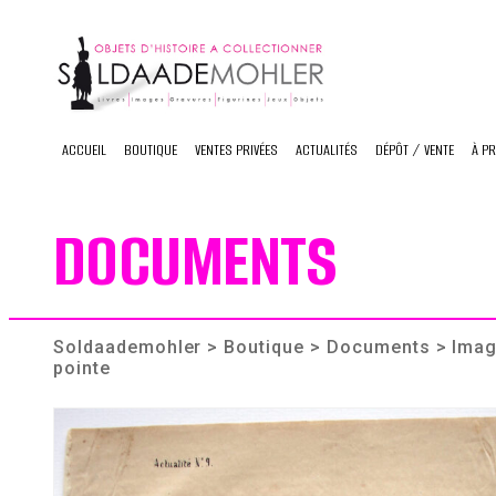
Skip
to
content
ACCUEIL
BOUTIQUE
VENTES PRIVÉES
ACTUALITÉS
DÉPÔT / VENTE
À P
DOCUMENTS
Soldaademohler
>
Boutique
>
Documents
> Image
pointe