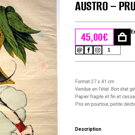
AUSTRO – PRU
E
45,00
€
quantité
de
Imagerie
Epinal
-
Pinot
Format 27 x 41 cm
et
Sagaire
Vendue en l’état. Bon état gé
-
Papier fragile et fin et cass
Caricature
Plis en pourtour, petite déchi
-
Autriche
-
Guerre
1866
Description
-