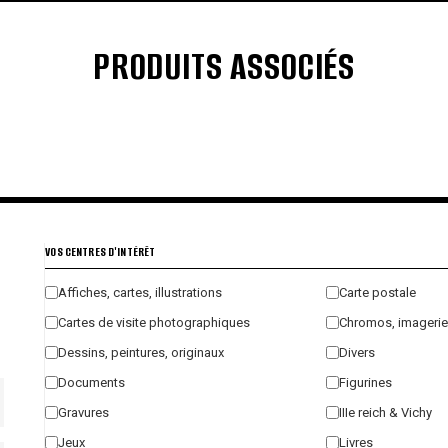
PRODUITS ASSOCIÉS
€
€
€
€
VOS CENTRES D'INTÉRÊT
Affiches, cartes, illustrations
Carte postale
Cartes de visite photographiques
Chromos, imagerie
Dessins, peintures, originaux
Divers
Documents
Figurines
Gravures
IIIe reich & Vichy
Jeux
Livres