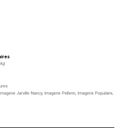
aires
 kg
ures
Imagerie Jarville Nancy
,
Imagerie Pellerin
,
Imagerie Populaire
,