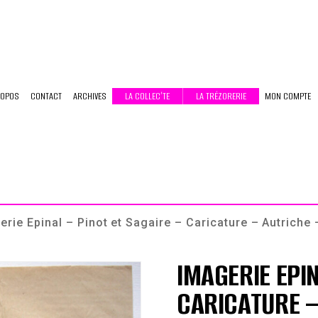
ROPOS
CONTACT
ARCHIVES
LA COLLEC’TE
LA TRÉZORERIE
MON COMPTE
rie Epinal – Pinot et Sagaire – Caricature – Autrich
IMAGERIE EPIN
CARICATURE –