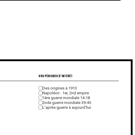
€
€
VOS PÉRIODES D'INTÉRÊT
Des origines à 1913
Napoléon : 1er, 2nd empire
1ère guerre mondiale 14-18
2nde guerre mondiale 39-45
L'après-guerre à aujourd'hui