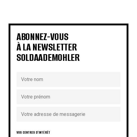
€
€
€
€
€
€
€
€
ABONNEZ-VOUS
À LA NEWSLETTER
SOLDAADEMOHLER
VOS CENTRES D'INTÉRÊT