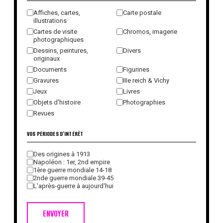
Affiches, cartes,
Carte postale
illustrations
Cartes de visite
Chromos, imagerie
photographiques
Dessins, peintures,
Divers
originaux
Documents
Figurines
Gravures
IIIe reich & Vichy
Jeux
Livres
Objets d'histoire
Photographies
Revues
VOS PÉRIODES D'INTÉRÊT
Des origines à 1913
Napoléon : 1er, 2nd empire
1ère guerre mondiale 14-18
2nde guerre mondiale 39-45
L'après-guerre à aujourd'hui
ENVOYER