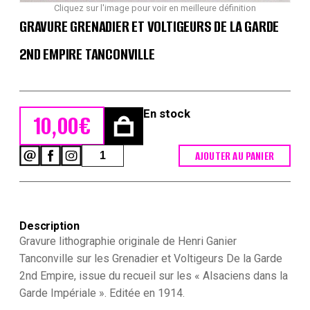
Cliquez sur l'image pour voir en meilleure définition
GRAVURE GRENADIER ET VOLTIGEURS DE LA GARDE
2ND EMPIRE TANCONVILLE
En stock
10,00
€
quantité
AJOUTER AU PANIER
de
Gravure
Grenadier
et
Voltigeurs
Description
De
Gravure lithographie originale de Henri Ganier
la
Garde
Tanconville sur les Grenadier et Voltigeurs De la Garde
2nd
2nd Empire, issue du recueil sur les « Alsaciens dans la
Empire
Garde Impériale ». Editée en 1914.
Tanconville