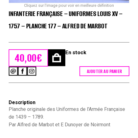
Cliquez sur l'image pour voir en meilleure définition
INFANTERIE FRANÇAISE – UNIFORMES LOUIS XV –
1757 – PLANCHE 177 – ALFRED DE MARBOT
En stock
40,00
€
AJOUTER AU PANIER
quantité
de
Infanterie
Française
-
Description
Uniformes
Louis
Planche originale des Uniformes de l’Armée Française
XV
de 1439 – 1789.
-
Par Alfred de Marbot et E Dunoyer de Noirmont
1757
-