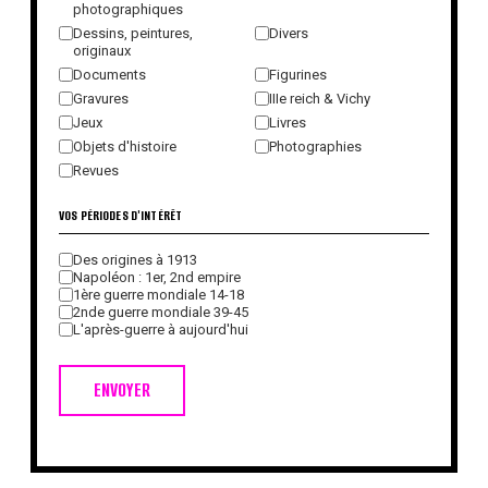
photographiques
Dessins, peintures,
Divers
originaux
Documents
Figurines
Gravures
IIIe reich & Vichy
Jeux
Livres
Objets d'histoire
Photographies
Revues
VOS PÉRIODES D'INTÉRÊT
Des origines à 1913
Napoléon : 1er, 2nd empire
1ère guerre mondiale 14-18
2nde guerre mondiale 39-45
L'après-guerre à aujourd'hui
ENVOYER