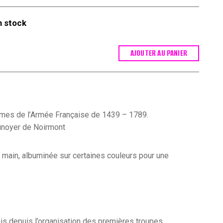
n stock
AJOUTER AU PANIER
rmes de l’Armée Française de 1439 – 1789.
unoyer de Noirmont
 main, albuminée sur certaines couleurs pour une
is depuis l’organisation des premières troupes