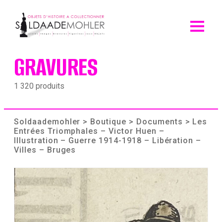
Skip
to
content
GRAVURES
1 320 produits
Soldaademohler
>
Boutique
>
Documents
> Les
Entrées Triomphales – Victor Huen –
Illustration – Guerre 1914-1918 – Libération –
Villes – Bruges