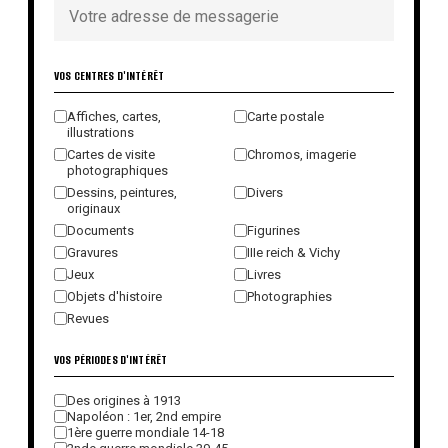
VOS CENTRES D'INTÉRÊT
Affiches, cartes,
Carte postale
illustrations
Cartes de visite
Chromos, imagerie
photographiques
Dessins, peintures,
Divers
originaux
Documents
Figurines
Gravures
IIIe reich & Vichy
Jeux
Livres
Objets d'histoire
Photographies
Revues
VOS PÉRIODES D'INTÉRÊT
Des origines à 1913
Napoléon : 1er, 2nd empire
1ère guerre mondiale 14-18