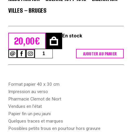
VILLES – BRUGES
En stock
20,00
€
quantité
AJOUTER AU PANIER
de
Les
Entrées
Triomphales
-
Format papier 40 x 30 cm
Victor
Huen
Impression au verso
-
Pharmacie Clemot de Niort
Illustration
Vendues en l’état
-
Guerre
Papier fin un peu jauni
1914-
Quelques traces et marques
1918
Possibles petits trous en pourtour hors gravure
-