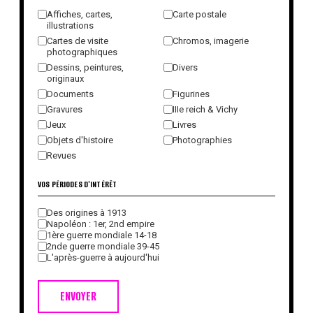
Affiches, cartes,
Carte postale
illustrations
Cartes de visite
Chromos, imagerie
photographiques
Dessins, peintures,
Divers
originaux
Documents
Figurines
Gravures
IIIe reich & Vichy
Jeux
Livres
Objets d'histoire
Photographies
Revues
VOS PÉRIODES D'INTÉRÊT
Des origines à 1913
Napoléon : 1er, 2nd empire
1ère guerre mondiale 14-18
2nde guerre mondiale 39-45
L'après-guerre à aujourd'hui
ENVOYER