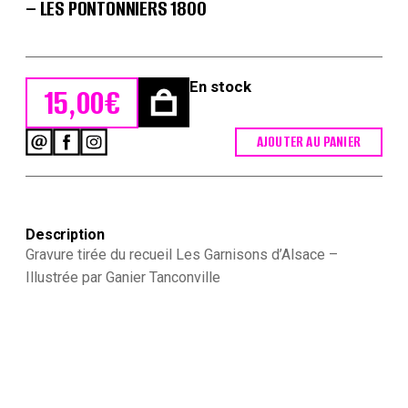
– LES PONTONNIERS 1800
En stock
15,00
€
AJOUTER AU PANIER
quantité
de
Les
garnisons
d'Alsace
Description
-
Gravure
Gravure tirée du recueil Les Garnisons d’Alsace –
Tanconville
Illustrée par Ganier Tanconville
-
Les
pontonniers
1800