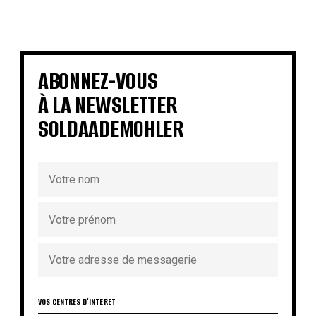
€
€
€
€
€
€
€
€
ABONNEZ-VOUS
À LA NEWSLETTER
SOLDAADEMOHLER
VOS CENTRES D'INTÉRÊT