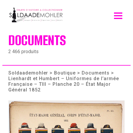
Skip
to
content
DOCUMENTS
2 466 produits
Soldaademohler
>
Boutique
>
Documents
>
Lienhardt et Humbert – Uniformes de l’armée
Française – TIII – Planche 20 – État Major
Général 1852