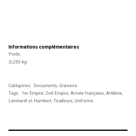
TIII
-
Planche
20
-
État
Major
Général
1852
Informations complémentaires
Poids
0,250 kg
Catégories :
Documents
,
Gravures
Tags :
1er Empire
,
2nd Empire
,
Armée française
,
Artillerie
,
Lienhardt et Humbert
,
Tirailleurs
,
Uniforme