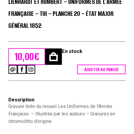
LIENHARDT ET HUMBERT – UNIFORMES DE L’ARMÉE
FRANÇAISE – TIII – PLANCHE 20 – ÉTAT MAJOR
GÉNÉRAL 1852
En stock
10,00
€
AJOUTER AU PANIER
quantité
de
Lienhardt
et
Humbert
Description
-
Uniformes
Gravure tirée du recueil Les Uniformes de l’Armée
de
Française – Illustrée par les auteurs – Gravures en
l'armée
chromolitho d’origine.
Française
-