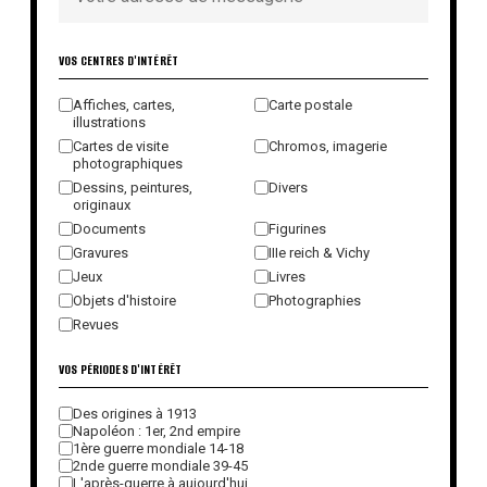
VOS CENTRES D'INTÉRÊT
Affiches, cartes,
Carte postale
illustrations
Cartes de visite
Chromos, imagerie
photographiques
Dessins, peintures,
Divers
originaux
Documents
Figurines
Gravures
IIIe reich & Vichy
Jeux
Livres
Objets d'histoire
Photographies
Revues
VOS PÉRIODES D'INTÉRÊT
Des origines à 1913
Napoléon : 1er, 2nd empire
1ère guerre mondiale 14-18
2nde guerre mondiale 39-45
L'après-guerre à aujourd'hui