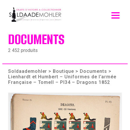
Skip
to
content
DOCUMENTS
2 452 produits
Soldaademohler
>
Boutique
>
Documents
>
Lienhardt et Humbert – Uniformes de l’armée
Française – TomeII – Pl34 – Dragons 1852