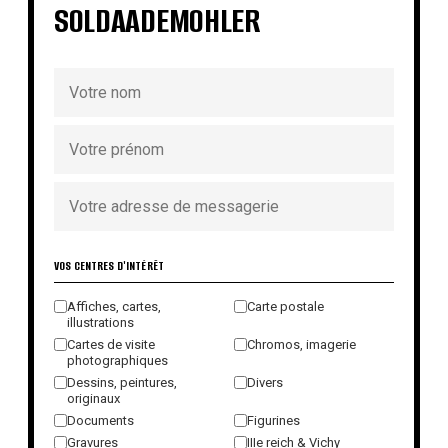
SOLDAADEMOHLER
VOS CENTRES D'INTÉRÊT
Affiches, cartes,
Carte postale
illustrations
Cartes de visite
Chromos, imagerie
photographiques
Dessins, peintures,
Divers
originaux
Documents
Figurines
Gravures
IIIe reich & Vichy