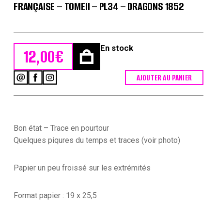
FRANÇAISE – TOMEII – PL34 – DRAGONS 1852
En stock
12,00
€
AJOUTER AU PANIER
quantité
de
Lienhardt
et
Humbert
-
Bon état – Trace en pourtour
Uniformes
Quelques piqures du temps et traces (voir photo)
de
l'armée
Française
Papier un peu froissé sur les extrémités
-
TomeII
-
Format papier : 19 x 25,5
Pl34
-