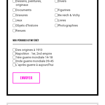
Dessins, peintures,
Divers
originaux
Documents
Figurines
Gravures
IIIe reich & Vichy
Jeux
Livres
Objets d'histoire
Photographies
Revues
VOS PÉRIODES D'INTÉRÊT
Des origines à 1913
Napoléon : 1er, 2nd empire
1ère guerre mondiale 14-18
2nde guerre mondiale 39-45
L'après-guerre à aujourd'hui
ENVOYER