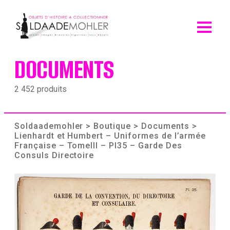
Skip
to
content
DOCUMENTS
2 452 produits
Soldaademohler
>
Boutique
>
Documents
>
Lienhardt et Humbert – Uniformes de l’armée
Française – TomeIII – Pl35 – Garde Des
Consuls Directoire