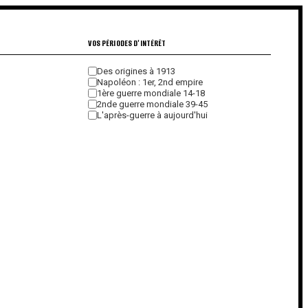
VOS PÉRIODES D'INTÉRÊT
Des origines à 1913
Napoléon : 1er, 2nd empire
1ère guerre mondiale 14-18
2nde guerre mondiale 39-45
L'après-guerre à aujourd'hui