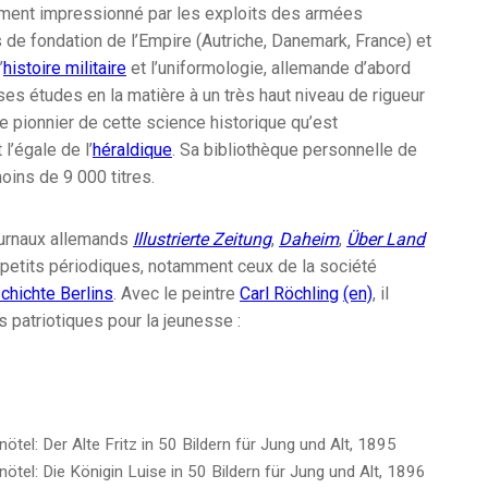
vement impressionné par les exploits des armées
de fondation de l’Empire (Autriche, Danemark, France) et
’
histoire militaire
et l’uniformologie, allemande d’abord
s études en la matière à un très haut niveau de rigueur
able pionnier de cette science historique qu’est
 l’égale de l’
héraldique
. Sa bibliothèque personnelle de
ins de 9 000 titres.
journaux allemands
Illustrierte Zeitung
,
Daheim
,
Über Land
s petits périodiques, notamment ceux de la société
chichte Berlins
. Avec le peintre
Carl Röchling
(en)
, il
s patriotiques pour la jeunesse :
nötel: Der Alte Fritz in 50 Bildern für Jung und Alt, 1895
nötel: Die Königin Luise in 50 Bildern für Jung und Alt, 1896