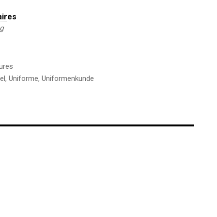
aires
kg
ures
el
,
Uniforme
,
Uniformenkunde
€
€