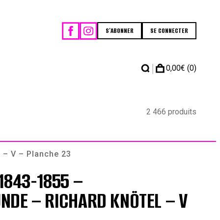
S'ABONNER
SE CONNECTER
|
0,00
€
(0)
2 466 produits
 – V – Planche 23
1843-1855 –
NDE – RICHARD KNÖTEL – V