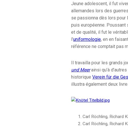
Jeune adolescent, il fut vi
allemandes lors des guerres 
se passionna dès lors pour l
puis européenne. Poussant se
et de qualité, il fut le vérit
l’
uniformologie
, en en faisant
référence ne comptait pas mo
Il travailla pour les grands 
und Meer
ainsi qu’à d’autre
historique
Verein für die Ges
illustra également deux livre
Carl Röchling, Richard K
Carl Röchling, Richard K