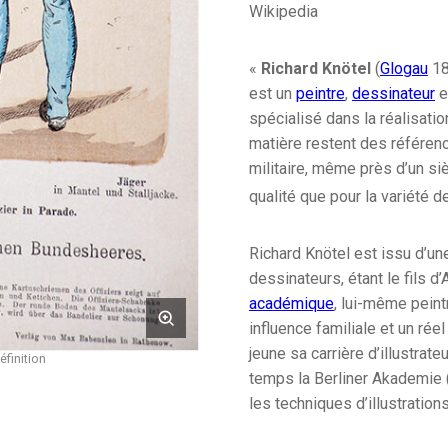
Wikipedia
«
Richard Knötel
(
Glogau
18
est un
peintre
,
dessinateur
e
spécialisé dans la réalisati
matière restent des référenc
militaire, même près d’un si
qualité que pour la variété d
Richard Knötel est issu d’une
dessinateurs, étant le fils 
académique
, lui-même peint
influence familiale et un rée
jeune sa carrière d’illustrate
éfinition
temps la Berliner Akademie 
les techniques d’illustrations