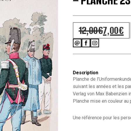
– PLANCHE 23
12,00
€
7,00
€
Le prix initial
Le prix actuel
Description
Planche de l’Uniformenkunde
suivant les années et les pa
Verlag von Max Babenzien i
Planche mise en couleur au 
Une référence pour les person