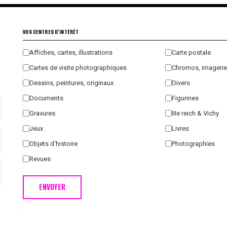
VOS CENTRES D'INTÉRÊT
Affiches, cartes, illustrations
Carte postale
Cartes de visite photographiques
Chromos, imagerie
Dessins, peintures, originaux
Divers
Documents
Figurines
Gravures
IIIe reich & Vichy
Jeux
Livres
Objets d'histoire
Photographies
Revues
ENVOYER