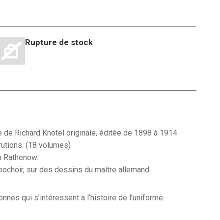
Rupture de stock
 était : 12,00€.
 est : 7,00€.
 de Richard Knötel originale, éditée de 1898 à 1914
rutions. (18 volumes)
n Rathenow.
pochoir, sur des dessins du maître allemand.
nes qui s’intéressent a l’histoire de l’uniforme.