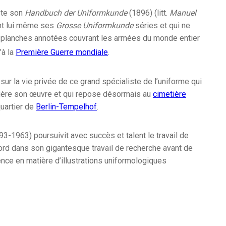
ste son
Handbuch der Uniformkunde
(1896) (litt.
Manuel
nt lui même ses
Grosse Uniformkunde
séries et qui ne
planches annotées couvrant les armées du monde entier
’à la
Première Guerre mondiale
.
sur la vie privée de ce grand spécialiste de l’uniforme qui
rière son œuvre et qui repose désormais au
cimetière
uartier de
Berlin-Tempelhof
.
3-1963) poursuivit avec succès et talent le travail de
bord dans son gigantesque travail de recherche avant de
ence en matière d’illustrations uniformologiques