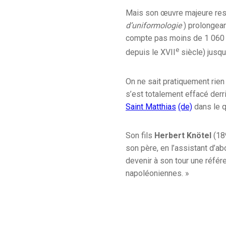
Mais son œuvre majeure re
d’uniformologie
) prolongea
compte pas moins de 1 060 
e
depuis le
XVII
siècle) jusqu
On ne sait pratiquement rien 
s’est totalement effacé der
Saint Matthias
(de)
dans le q
Son fils
Herbert Knötel
(189
son père, en l’assistant d’a
devenir à son tour une référ
napoléoniennes. »