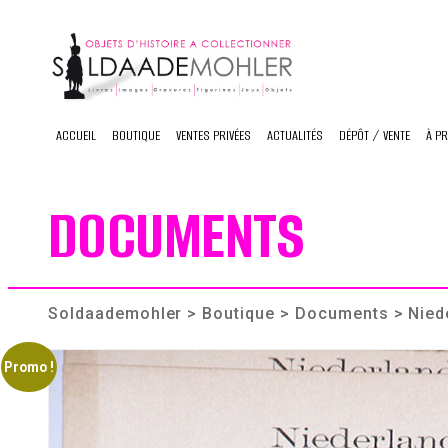
Skip
to
content
ACCUEIL
BOUTIQUE
VENTES PRIVÉES
ACTUALITÉS
DÉPÔT / VENTE
À P
DOCUMENTS
Soldaademohler
>
Boutique
>
Documents
> Nied
Promo !