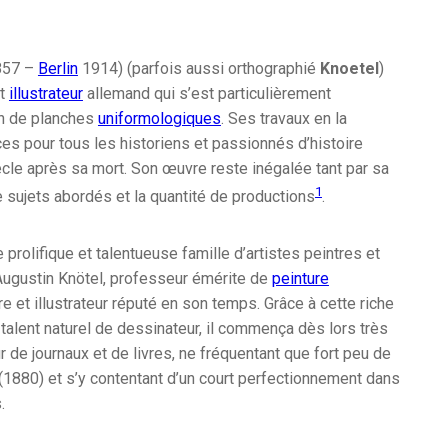
57 –
Berlin
1914) (parfois aussi orthographié
Knoetel
)
t
illustrateur
allemand qui s’est particulièrement
on de planches
uniformologiques
. Ses travaux en la
es pour tous les historiens et passionnés d’histoire
ècle après sa mort. Son œuvre reste inégalée tant par sa
1
e sujets abordés et la quantité de productions
.
 prolifique et talentueuse famille d’artistes peintres et
d’Augustin Knötel, professeur émérite de
peinture
re et illustrateur réputé en son temps. Grâce à cette riche
l talent naturel de dessinateur, il commença dès lors très
ur de journaux et de livres, ne fréquentant que fort peu de
(1880) et s’y contentant d’un court perfectionnement dans
.