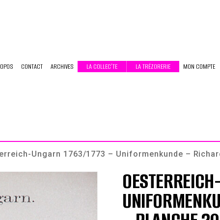
ROPOS
CONTACT
ARCHIVES
LA COLLEC’TE
LA TRÉZORERIE
MON COMPTE
erreich-Ungarn 1763/1773 – Uniformenkunde – Richard
OESTERREICH
UNIFORMENKU