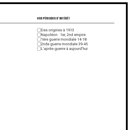
VOS PÉRIODES D'INTÉRÊT
Des origines à 1913
Napoléon : 1er, 2nd empire
1ère guerre mondiale 14-18
2nde guerre mondiale 39-45
L'après-guerre à aujourd'hui