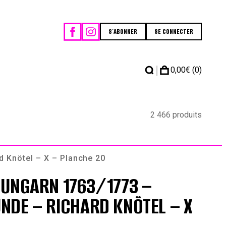
S'ABONNER
SE CONNECTER
|
0,00
€
(0)
2 466 produits
 Knötel – X – Planche 20
-UNGARN 1763/1773 –
NDE – RICHARD KNÖTEL – X