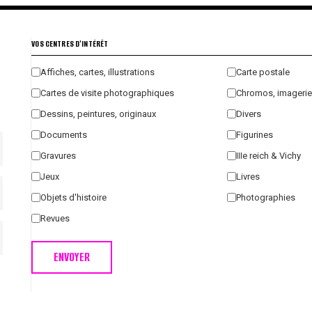
VOS CENTRES D'INTÉRÊT
Affiches, cartes, illustrations
Carte postale
Cartes de visite photographiques
Chromos, imagerie
Dessins, peintures, originaux
Divers
Documents
Figurines
Gravures
IIIe reich & Vichy
Jeux
Livres
Objets d'histoire
Photographies
Revues
ENVOYER