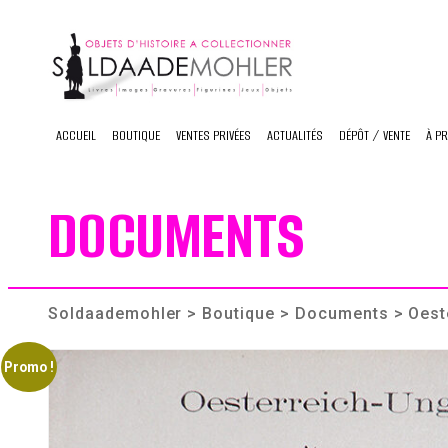
Skip
to
content
ACCUEIL
BOUTIQUE
VENTES PRIVÉES
ACTUALITÉS
DÉPÔT / VENTE
À P
DOCUMENTS
Soldaademohler
>
Boutique
>
Documents
> Oest
Promo !