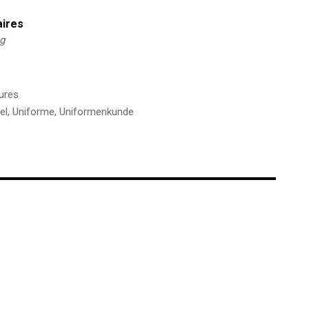
aires
kg
ures
el
,
Uniforme
,
Uniformenkunde
€
€