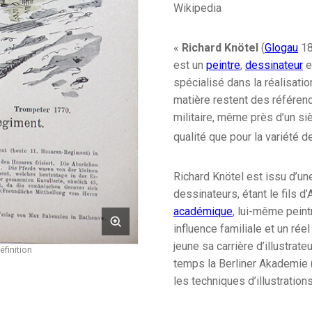
Wikipedia
«
Richard Knötel
(
Glogau
18
est un
peintre
,
dessinateur
e
spécialisé dans la réalisati
matière restent des référenc
militaire, même près d’un si
qualité que pour la variété d
Richard Knötel est issu d’une
dessinateurs, étant le fils 
académique
, lui-même peint
influence familiale et un rée
jeune sa carrière d’illustrate
éfinition
temps la Berliner Akademie 
les techniques d’illustrations