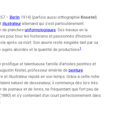
57 –
Berlin
1914) (parfois aussi orthographié
Knoetel
)
t
illustrateur
allemand qui s’est particulièrement
on de planches
uniformologiques
. Ses travaux en la
es pour tous les historiens et passionnés d’histoire
ècle après sa mort. Son œuvre reste inégalée tant par sa
1
e sujets abordés et la quantité de productions
.
 prolifique et talentueuse famille d’artistes peintres et
d’Augustin Knötel, professeur émérite de
peinture
re et illustrateur réputé en son temps. Grâce à cette riche
l talent naturel de dessinateur, il commença dès lors très
ur de journaux et de livres, ne fréquentant que fort peu de
(1880) et s’y contentant d’un court perfectionnement dans
.