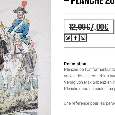
– PLANCHE 20
12,00
€
7,00
€
Le prix initial
Le prix actuel
Description
Planche de l’Uniformenkunde
suivant les années et les pa
Verlag von Max Babenzien i
Planche mise en couleur au 
Une référence pour les person