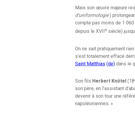
Mais son œuvre majeure re
d’uniformologie
) prolongea
compte pas moins de 1 060 
e
depuis le
XVII
siècle) jusqu
On ne sait pratiquement rien 
s’est totalement effacé der
Saint Matthias
(de)
dans le q
Son fils
Herbert Knötel
(189
son père, en l’assistant d’a
devenir à son tour une référ
napoléoniennes. »