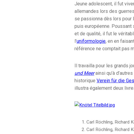
Jeune adolescent, il fut vi
allemandes lors des guerres 
se passionna dès lors pour l
puis européenne. Poussant se
et de qualité, il fut le vérit
l’
uniformologie
, en en faisant
référence ne comptait pas mo
Il travailla pour les grands 
und Meer
ainsi qu’à d’autre
historique
Verein für die Ges
illustra également deux livre
Carl Röchling, Richard K
Carl Röchling, Richard K