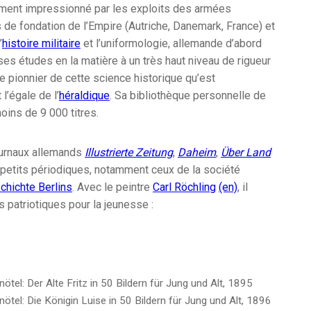
vement impressionné par les exploits des armées
de fondation de l’Empire (Autriche, Danemark, France) et
’
histoire militaire
et l’uniformologie, allemande d’abord
s études en la matière à un très haut niveau de rigueur
able pionnier de cette science historique qu’est
 l’égale de l’
héraldique
. Sa bibliothèque personnelle de
ins de 9 000 titres.
journaux allemands
Illustrierte Zeitung
,
Daheim
,
Über Land
s petits périodiques, notamment ceux de la société
chichte Berlins
. Avec le peintre
Carl Röchling
(en)
, il
s patriotiques pour la jeunesse :
nötel: Der Alte Fritz in 50 Bildern für Jung und Alt, 1895
nötel: Die Königin Luise in 50 Bildern für Jung und Alt, 1896