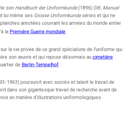
ste son
Handbuch der Uniformkunde
(1896) (litt.
Manuel
nt lui même ses
Grosse Uniformkunde
séries et qui ne
planches annotées couvrant les armées du monde entier
’à la
Première Guerre mondiale
.
sur la vie privée de ce grand spécialiste de l’uniforme qui
rière son œuvre et qui repose désormais au
cimetière
uartier de
Berlin-Tempelhof
.
3-1963) poursuivit avec succès et talent le travail de
bord dans son gigantesque travail de recherche avant de
ence en matière d’illustrations uniformologiques