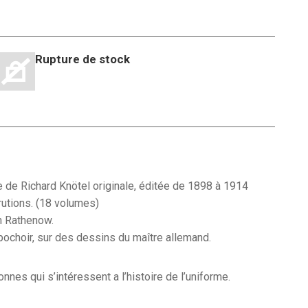
Rupture de stock
 était : 12,00€.
 est : 7,00€.
 de Richard Knötel originale, éditée de 1898 à 1914
rutions. (18 volumes)
n Rathenow.
pochoir, sur des dessins du maître allemand.
nes qui s’intéressent a l’histoire de l’uniforme.