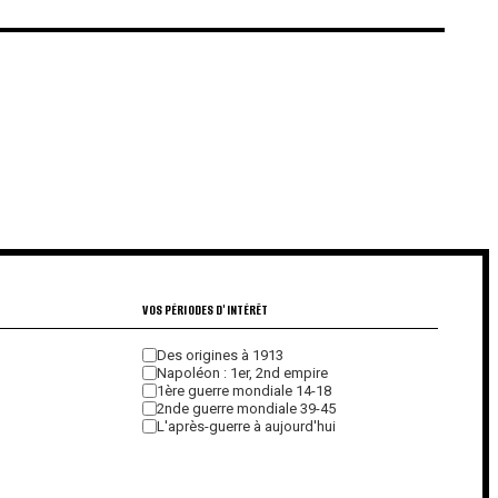
€
€
VOS PÉRIODES D'INTÉRÊT
Des origines à 1913
Napoléon : 1er, 2nd empire
1ère guerre mondiale 14-18
2nde guerre mondiale 39-45
L'après-guerre à aujourd'hui