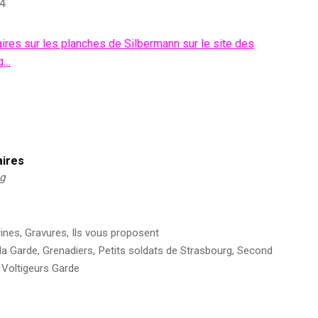
54
res sur les planches de Silbermann sur le site des
rg…
aires
kg
rines
,
Gravures
,
Ils vous proposent
la Garde
,
Grenadiers
,
Petits soldats de Strasbourg
,
Second
,
Voltigeurs Garde