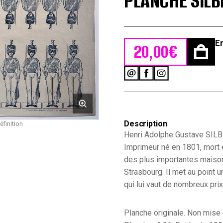
PLANCHE SIL
E
20,00
€
quantité
de
Petits
Soldats
de
Description
éfinition
Strasbourg
-
Henri Adolphe Gustave SI
Artillerie
Imprimeur né en 1801, mort e
Garde
des plus importantes maison
Second
Strasbourg. Il met au point 
Empire
1855
qui lui vaut de nombreux prix
-
Planche
Silbermann
Planche originale. Non mise 