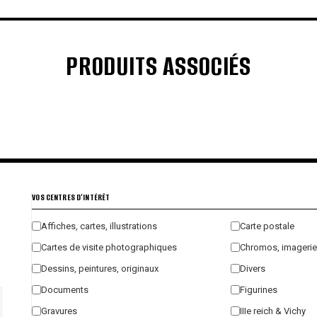
PRODUITS ASSOCIÉS
€
€
€
€
VOS CENTRES D'INTÉRÊT
Affiches, cartes, illustrations
Carte postale
Cartes de visite photographiques
Chromos, imagerie
Dessins, peintures, originaux
Divers
Documents
Figurines
Gravures
IIIe reich & Vichy