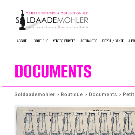
Skip
to
content
ACCUEIL
BOUTIQUE
VENTES PRIVÉES
ACTUALITÉS
DÉPÔT / VENTE
À P
DOCUMENTS
Soldaademohler
>
Boutique
>
Documents
> Peti