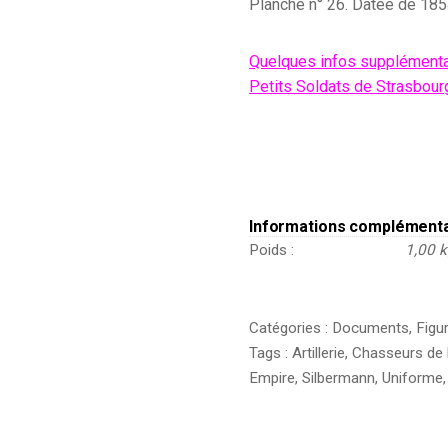
Planche n° 26. Datée de 18
Quelques infos supplémentai
Petits Soldats de Strasbou
Informations complément
Poids
1,00 
Catégories :
Documents
,
Figu
Tags :
Artillerie
,
Chasseurs de 
Empire
,
Silbermann
,
Uniforme