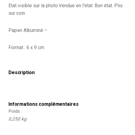
-
Etat visible sur la photo.Vendue en l’état. Bon état. Plis
Infanterie
sur coin
14/18
-
Allemagne
Papier Albuminé –
-
Tranchée
-
Format : 6 x 9 cm
Front
Description
Informations complémentaires
Poids
0,250 kg