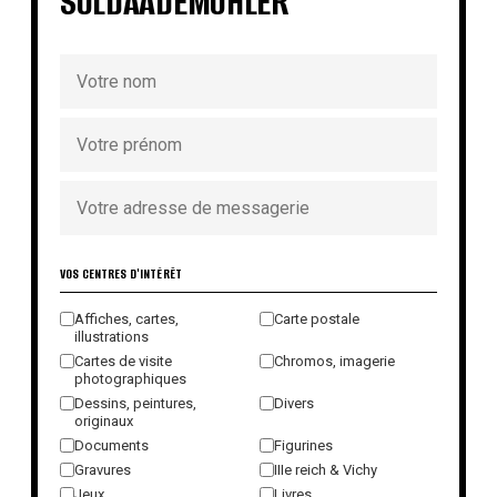
SOLDAADEMOHLER
VOS CENTRES D'INTÉRÊT
Affiches, cartes,
Carte postale
illustrations
Cartes de visite
Chromos, imagerie
photographiques
Dessins, peintures,
Divers
originaux
Documents
Figurines
Gravures
IIIe reich & Vichy
Jeux
Livres