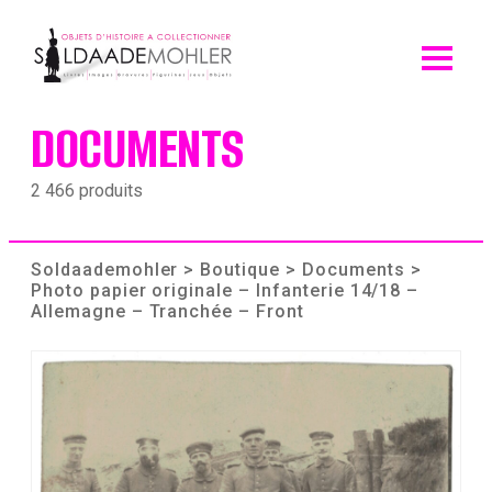
Skip
to
content
DOCUMENTS
2 466 produits
Soldaademohler
>
Boutique
>
Documents
>
Photo papier originale – Infanterie 14/18 –
Allemagne – Tranchée – Front