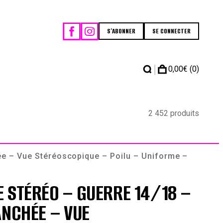
S'ABONNER
SE CONNECTER
|
0,00
€
(0)
2 452 produits
ée – Vue Stéréoscopique – Poilu – Uniforme –
 STÉRÉO – GUERRE 14/18 –
ANCHÉE – VUE