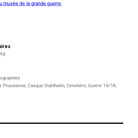
e du musée de la grande guerre
aires
 kg
ographies
 Prussienne
,
Casque Stahlhelm
,
Cimetière
,
Guerre 14/18
,