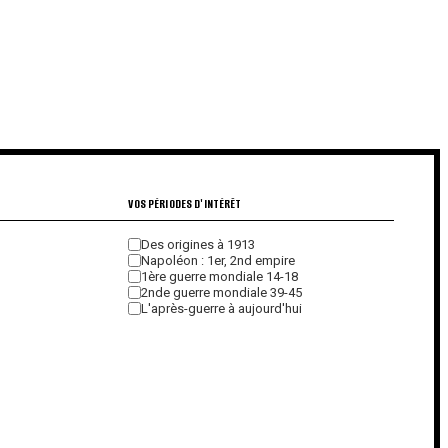
€
€
VOS PÉRIODES D'INTÉRÊT
Des origines à 1913
Napoléon : 1er, 2nd empire
1ère guerre mondiale 14-18
2nde guerre mondiale 39-45
L'après-guerre à aujourd'hui