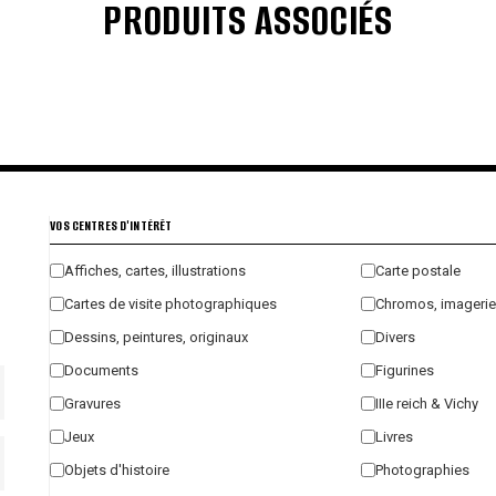
PRODUITS ASSOCIÉS
€
€
€
€
VOS CENTRES D'INTÉRÊT
Affiches, cartes, illustrations
Carte postale
Cartes de visite photographiques
Chromos, imagerie
Dessins, peintures, originaux
Divers
Documents
Figurines
Gravures
IIIe reich & Vichy
Jeux
Livres
Objets d'histoire
Photographies