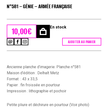
N°581 – GÉNIE – ARMÉE FRANÇAISE
En stock
10,00
€
AJOUTER AU PANIER
quantité
de
Planche
imagerie
Metz
-
Ancienne planche d’imagerie. Planche n°581
Delhalt
Maison d’édition : Delhalt Metz
Editeur
Format : 43 x 33,5
-
Papier : fin froissée en pourtour
N°581
-
Impression : lithographie et pochoir
Génie
-
Armée
Petite pliure et déchirure en pourtour (Voir photo)
Française