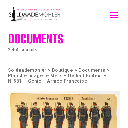
Skip
to
content
DOCUMENTS
2 466 produits
Soldaademohler
>
Boutique
>
Documents
>
Planche imagerie Metz – Delhalt Editeur –
N°581 – Génie – Armée Française