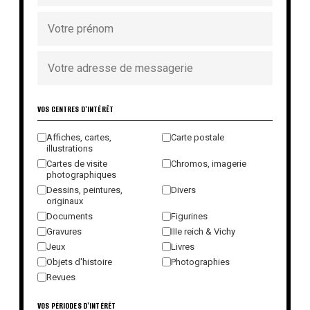
VOS CENTRES D'INTÉRÊT
Affiches, cartes,
Carte postale
illustrations
Cartes de visite
Chromos, imagerie
photographiques
Dessins, peintures,
Divers
originaux
Documents
Figurines
Gravures
IIIe reich & Vichy
Jeux
Livres
Objets d'histoire
Photographies
Revues
VOS PÉRIODES D'INTÉRÊT