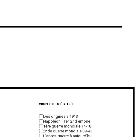
€
€
VOS PÉRIODES D'INTÉRÊT
Des origines à 1913
Napoléon : 1er, 2nd empire
1ère guerre mondiale 14-18
2nde guerre mondiale 39-45
L'après-guerre à aujourd'hui