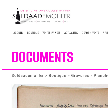
Skip
to
content
ACCUEIL
BOUTIQUE
VENTES PRIVÉES
ACTUALITÉS
DÉPÔT / VENTE
À P
DOCUMENTS
Soldaademohler
>
Boutique
>
Gravures
> Planch