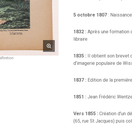
5 octobre 1807
: Naissance
1832 :
Après une formation d
libraire
1835 :
Il obtient son brevet d
éfinition
d’imagerie populaire de Wi
1837 :
Edition de la premiè
1851 :
Jean Frédéric Wentzel
Vers 1855 :
Création d’un d
(65, rue St Jacques) puis co