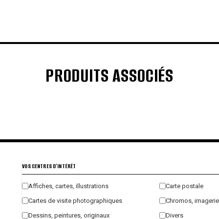
PRODUITS ASSOCIÉS
€
€
€
€
VOS CENTRES D'INTÉRÊT
Affiches, cartes, illustrations
Carte postale
Cartes de visite photographiques
Chromos, imagerie
Dessins, peintures, originaux
Divers