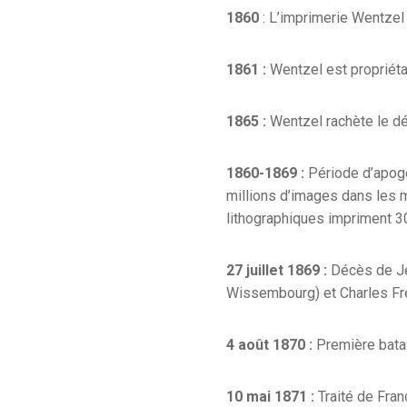
1860
: L’imprimerie Wentzel 
1861 :
Wentzel est propriét
1865 :
Wentzel rachète le dé
1860-1869 :
Période d’apogé
millions d’images dans les 
lithographiques impriment 3
27 juillet 1869 :
Décès de Je
Wissembourg) et Charles Fré
4 août 1870 :
Première batai
10 mai 1871 :
Traité de Fran