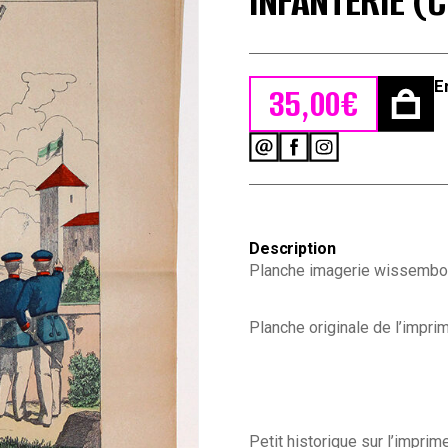
INFANTERIE (
E
35,00
€
quantité
de
Planche
imagerie
wissembourg
Description
guerre
1914
Planche imagerie wissembou
armée
Prussienne
Saxonne
Planche originale de l’impr
Infanterie
(Copier)
Petit historique sur l’impr