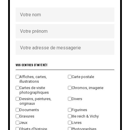
VOS CENTRES D'INTÉRÊT
Affiches, cartes,
Carte postale
illustrations
Cartes de visite
Chromos, imagerie
photographiques
Dessins, peintures,
Divers
originaux
Documents
Figurines
Gravures
IIIe reich & Vichy
Jeux
Livres
Objets d'histoire
Photographies