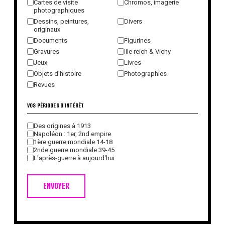
Cartes de visite
Chromos, imagerie
photographiques
Dessins, peintures,
Divers
originaux
Documents
Figurines
Gravures
IIIe reich & Vichy
Jeux
Livres
Objets d'histoire
Photographies
Revues
VOS PÉRIODES D'INTÉRÊT
Des origines à 1913
Napoléon : 1er, 2nd empire
1ère guerre mondiale 14-18
2nde guerre mondiale 39-45
L'après-guerre à aujourd'hui
ENVOYER