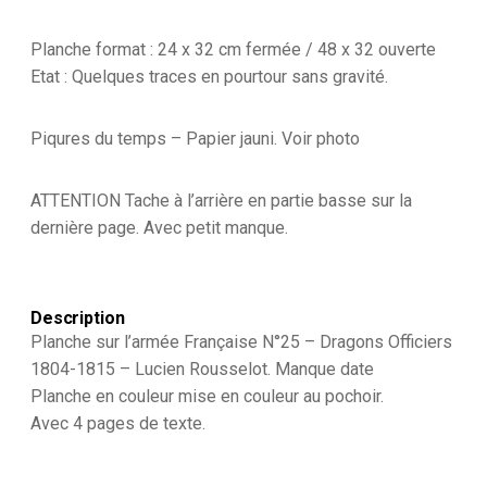
sur
l'armée
Française
Planche format : 24 x 32 cm fermée / 48 x 32 ouverte
N°25
Etat : Quelques traces en pourtour sans gravité.
-
Dragons
Officiers
Piqures du temps – Papier jauni. Voir photo
1804-
1815
-
ATTENTION Tache à l’arrière en partie basse sur la
Lucien
dernière page. Avec petit manque.
Rousselot
Description
Planche sur l’armée Française N°25 – Dragons Officiers
1804-1815 – Lucien Rousselot. Manque date
Planche en couleur mise en couleur au pochoir.
Avec 4 pages de texte.