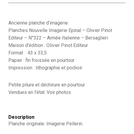
Planches
Nouvelle
Imagerie
Epinal
Ancienne planche d’imagerie.
-
Planches Nouvelle Imagerie Epinal – Olivier Pinot
Olivier
Editeur – N°322 – Armée Italienne – Bersaglieri
Pinot
Maison d’édition : Olivier Pinot Editeur
Editeur
-
Format : 43 x 33,5
N°322
Papier : fin froissée en pourtour
-
Impression : lithographie et pochoir
Armée
Italienne
-
Petite pliure et déchirure en pourtour
Bersaglieri
Vendues en l’état. Voir photos.
Description
Planche originale. Imagerie Pellerin.