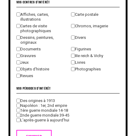
VOS CENTRES D'INTÉRÊT
Affiches, cartes,
Carte postale
illustrations
Cartes de visite
Chromos, imagerie
photographiques
Dessins, peintures,
Divers
originaux
Documents
Figurines
Gravures
IIIe reich & Vichy
Jeux
Livres
Objets d'histoire
Photographies
Revues
VOS PÉRIODES D'INTÉRÊT
Des origines à 1913
Napoléon : 1er, 2nd empire
1ère guerre mondiale 14-18
2nde guerre mondiale 39-45
L'après-guerre à aujourd'hui