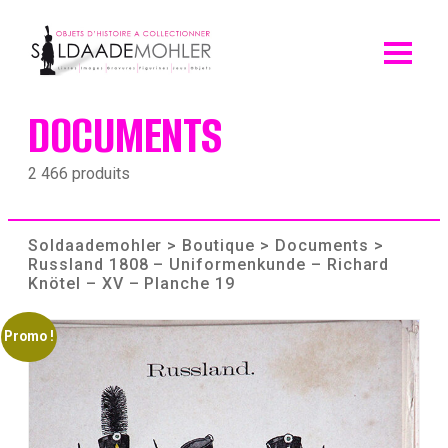
Skip
to
content
DOCUMENTS
2 466 produits
Soldaademohler
>
Boutique
>
Documents
>
Russland 1808 – Uniformenkunde – Richard
Knötel – XV – Planche 19
Promo !