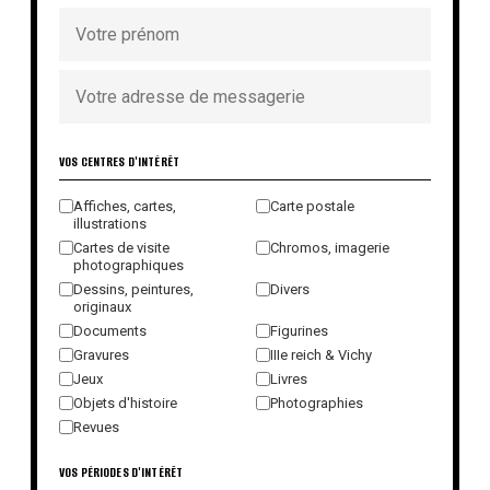
VOS CENTRES D'INTÉRÊT
Affiches, cartes,
Carte postale
illustrations
Cartes de visite
Chromos, imagerie
photographiques
Dessins, peintures,
Divers
originaux
Documents
Figurines
Gravures
IIIe reich & Vichy
Jeux
Livres
Objets d'histoire
Photographies
Revues
VOS PÉRIODES D'INTÉRÊT