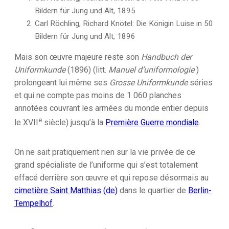
Bildern für Jung und Alt, 1895
Carl Röchling, Richard Knötel: Die Königin Luise in 50
Bildern für Jung und Alt, 1896
Mais son œuvre majeure reste son
Handbuch der
Uniformkunde
(1896) (litt.
Manuel d’uniformologie
)
prolongeant lui même ses
Grosse Uniformkunde
séries
et qui ne compte pas moins de 1 060 planches
annotées couvrant les armées du monde entier depuis
e
le
XVII
siècle) jusqu’à la
Première Guerre mondiale
.
On ne sait pratiquement rien sur la vie privée de ce
grand spécialiste de l’uniforme qui s’est totalement
effacé derrière son œuvre et qui repose désormais au
cimetière Saint Matthias
(de)
dans le quartier de
Berlin-
Tempelhof
.