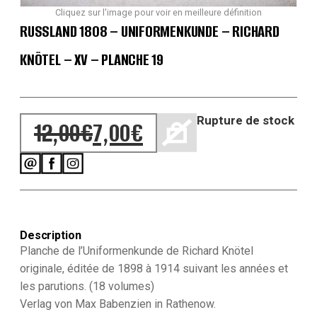
Cliquez sur l'image pour voir en meilleure définition
RUSSLAND 1808 – UNIFORMENKUNDE – RICHARD
KNÖTEL – XV – PLANCHE 19
Rupture de stock
12,00
€
7,00
€
Le prix initial était : 12,00€.
Le prix actuel est : 7,00€.
Description
Planche de l’Uniformenkunde de Richard Knötel
originale, éditée de 1898 à 1914 suivant les années et
les parutions. (18 volumes)
Verlag von Max Babenzien in Rathenow.