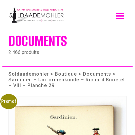
Skip
to
content
DOCUMENTS
2 466 produits
Soldaademohler
>
Boutique
>
Documents
>
Sardinien – Uniformenkunde – Richard Knoetel
– VIII – Planche 29
Promo !