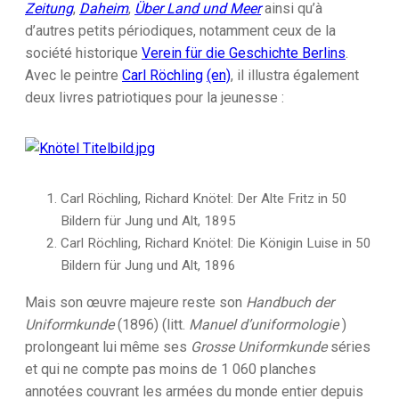
Zeitung
,
Daheim
,
Über Land und Meer
ainsi qu’à
d’autres petits périodiques, notamment ceux de la
société historique
Verein für die Geschichte Berlins
.
Avec le peintre
Carl Röchling
(en)
, il illustra également
deux livres patriotiques pour la jeunesse :
Carl Röchling, Richard Knötel: Der Alte Fritz in 50
Bildern für Jung und Alt, 1895
Carl Röchling, Richard Knötel: Die Königin Luise in 50
Bildern für Jung und Alt, 1896
Mais son œuvre majeure reste son
Handbuch der
Uniformkunde
(1896) (litt.
Manuel d’uniformologie
)
prolongeant lui même ses
Grosse Uniformkunde
séries
et qui ne compte pas moins de 1 060 planches
annotées couvrant les armées du monde entier depuis