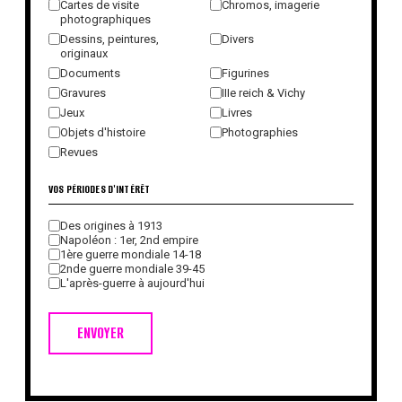
Cartes de visite
Chromos, imagerie
photographiques
Dessins, peintures,
Divers
originaux
Documents
Figurines
Gravures
IIIe reich & Vichy
Jeux
Livres
Objets d'histoire
Photographies
Revues
VOS PÉRIODES D'INTÉRÊT
Des origines à 1913
Napoléon : 1er, 2nd empire
1ère guerre mondiale 14-18
2nde guerre mondiale 39-45
L'après-guerre à aujourd'hui
ENVOYER