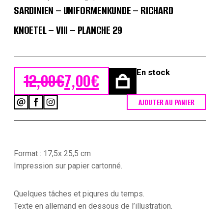
SARDINIEN – UNIFORMENKUNDE – RICHARD
KNOETEL – VIII – PLANCHE 29
En stock
12,00
€
7,00
€
Le prix initial était : 12,00€.
Le prix actuel est : 7,00€.
AJOUTER AU PANIER
quantité
de
Sardinien
-
Uniformenkunde
-
Format : 17,5x 25,5 cm
Richard
Impression sur papier cartonné.
Knoetel
-
VIII
Quelques tâches et piqures du temps.
-
Texte en allemand en dessous de l’illustration.
Planche
29