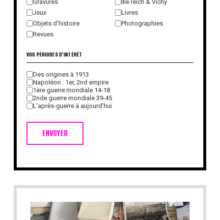
Gravures
IIIe reich & Vichy
Jeux
Livres
Objets d'histoire
Photographies
Revues
VOS PÉRIODES D'INTÉRÊT
Des origines à 1913
Napoléon : 1er, 2nd empire
1ère guerre mondiale 14-18
2nde guerre mondiale 39-45
L'après-guerre à aujourd'hui
ENVOYER