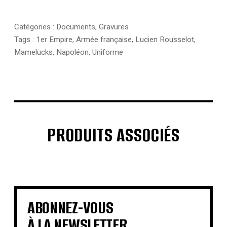
Catégories :
Documents
,
Gravures
Tags :
1er Empire
,
Armée française
,
Lucien Rousselot
,
Mamelucks
,
Napoléon
,
Uniforme
PRODUITS ASSOCIÉS
€
€
€
€
€
€
€
€
ABONNEZ-VOUS
À LA NEWSLETTER