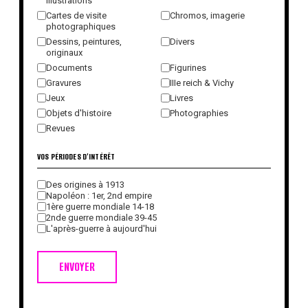
illustrations
Cartes de visite
Chromos, imagerie
photographiques
Dessins, peintures,
Divers
originaux
Documents
Figurines
Gravures
IIIe reich & Vichy
Jeux
Livres
Objets d'histoire
Photographies
Revues
VOS PÉRIODES D'INTÉRÊT
Des origines à 1913
Napoléon : 1er, 2nd empire
1ère guerre mondiale 14-18
2nde guerre mondiale 39-45
L'après-guerre à aujourd'hui
ENVOYER