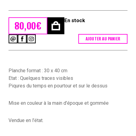
En stock
80,00
€
AJOUTER AU PANIER
quantité
de
Uniforme
Second
Empire
Lancier
Planche format : 30 x 40 cm
de
Etat : Quelques traces visibles
la
Piqures du temps en pourtour et sur le dessus
Garde
-
François
Mise en couleur à la main d’époque et gommée
Hippolyte
Lalaisse
Vendue en l’état.