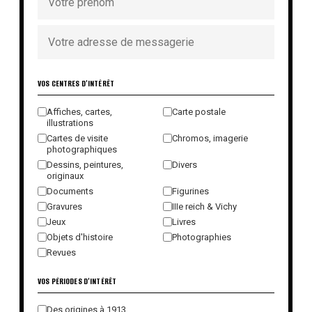
VOS CENTRES D'INTÉRÊT
Affiches, cartes,
Carte postale
illustrations
Cartes de visite
Chromos, imagerie
photographiques
Dessins, peintures,
Divers
originaux
Documents
Figurines
Gravures
IIIe reich & Vichy
Jeux
Livres
Objets d'histoire
Photographies
Revues
VOS PÉRIODES D'INTÉRÊT
Des origines à 1913