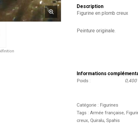
Guerre
Description
1940
Figurine en plomb creux
-
Armée
Française
Peinture originale.
-
Peinture
d'origine
éfinition
Informations complément
Poids
0,400
Catégorie :
Figurines
Tags :
Armée française
,
Figur
creux
,
Quiralu
,
Spahis