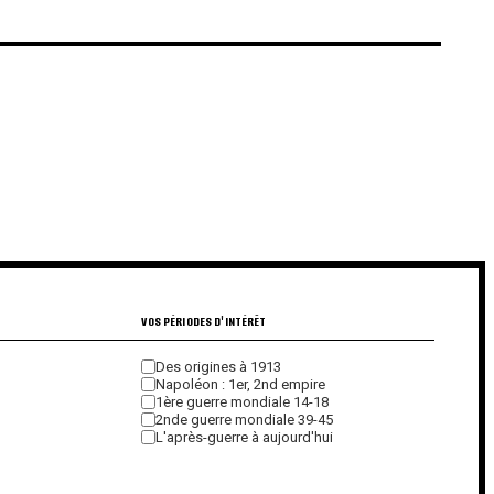
€
€
VOS PÉRIODES D'INTÉRÊT
Des origines à 1913
Napoléon : 1er, 2nd empire
1ère guerre mondiale 14-18
2nde guerre mondiale 39-45
L'après-guerre à aujourd'hui