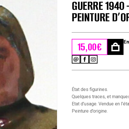
GUERRE 1940 
PEINTURE D’O
En
15,00
€
quantité
de
1
Ancienne
Figurine
Plomb
État des figurines.
Creux
Quelques traces, et manques
1940/50
Etat d’usage. Vendue en l’éta
-
Peinture d’origine.
Infanterie
de
Forteresse
-