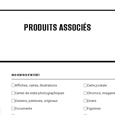
PRODUITS ASSOCIÉS
€
€
€
€
VOS CENTRES D'INTÉRÊT
Affiches, cartes, illustrations
Carte postale
Cartes de visite photographiques
Chromos, imagerie
Dessins, peintures, originaux
Divers
Documents
Figurines