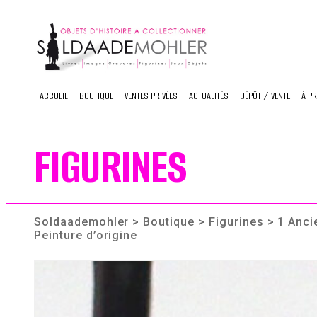
Skip
to
content
ACCUEIL
BOUTIQUE
VENTES PRIVÉES
ACTUALITÉS
DÉPÔT / VENTE
À P
FIGURINES
Soldaademohler
>
Boutique
>
Figurines
> 1 Anci
Peinture d’origine