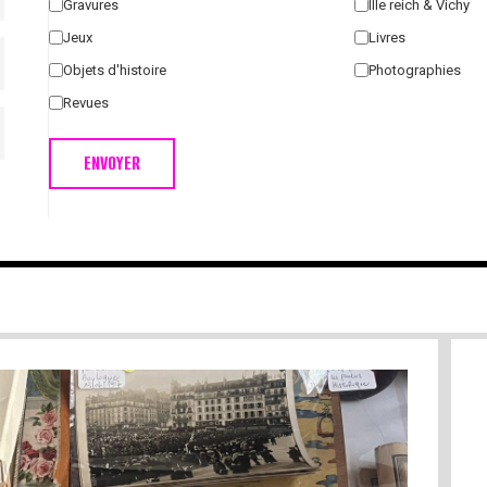
Gravures
IIIe reich & Vichy
Jeux
Livres
Objets d'histoire
Photographies
Revues
ENVOYER