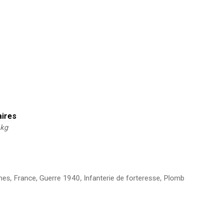
aires
 kg
ines
,
France
,
Guerre 1940
,
Infanterie de forteresse
,
Plomb