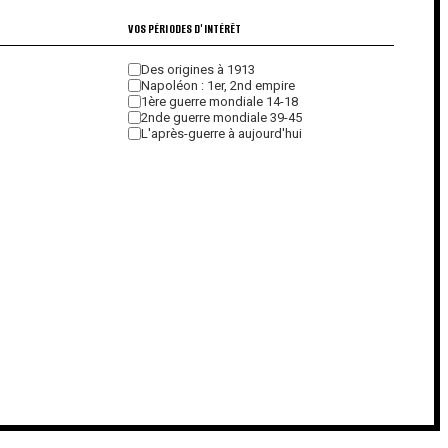
VOS PÉRIODES D'INTÉRÊT
Des origines à 1913
Napoléon : 1er, 2nd empire
1ère guerre mondiale 14-18
2nde guerre mondiale 39-45
L'après-guerre à aujourd'hui