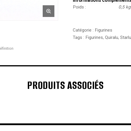
Informations complément
Poids
0,5 kg
Catégorie :
Figurines
Tags :
Figurines
,
Quiralu
,
Starl
éfinition
PRODUITS ASSOCIÉS
€
€
€
€