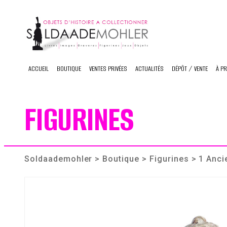
Skip
to
content
ACCUEIL
BOUTIQUE
VENTES PRIVÉES
ACTUALITÉS
DÉPÔT / VENTE
À P
FIGURINES
Soldaademohler
>
Boutique
>
Figurines
> 1 Anci