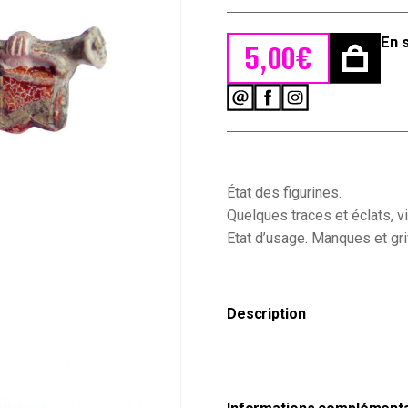
En 
5,00
€
quantité
de
1
Ancienne
Figurine
Sans
État des figurines.
Marque
Quelques traces et éclats, v
-
Etat d’usage. Manques et gri
Marins
-
Marine
France
Description