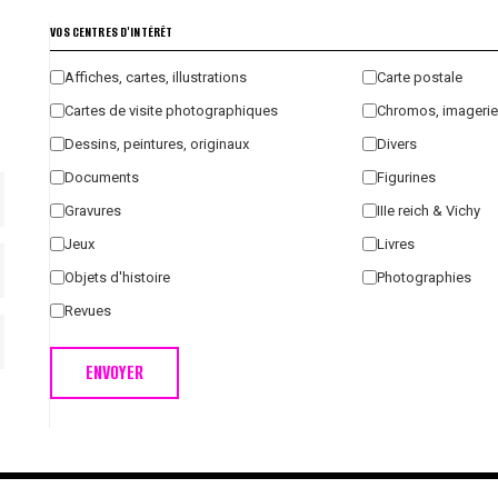
VOS CENTRES D'INTÉRÊT
Affiches, cartes, illustrations
Carte postale
Cartes de visite photographiques
Chromos, imagerie
Dessins, peintures, originaux
Divers
Documents
Figurines
Gravures
IIIe reich & Vichy
Jeux
Livres
Objets d'histoire
Photographies
Revues
ENVOYER