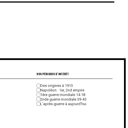
€
€
VOS PÉRIODES D'INTÉRÊT
Des origines à 1913
Napoléon : 1er, 2nd empire
1ère guerre mondiale 14-18
2nde guerre mondiale 39-45
L'après-guerre à aujourd'hui