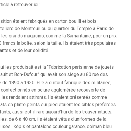
icle à retrouver ici :
ition étaient fabriqués en carton bouilli et bois
ateliers de Montreuil ou du quartier du Temple à Paris de
les grands magasins, comme la Samaritaine, pour un prix
francs la boîte, selon la taille. Ils étaient très populaires
antes et de leur solidité.
ui les produisait est la “Fabrication parisienne de jouets
ult et Bon-Dufour” qui avait son siège au 80 rue des
ve de 1890 à 1930. Elle a surtout fabriqué des militaires,
s, confectionnés en sciure agglomérée recouverte de
i les rendaient attirants. Ils étaient présentés comme
ats en plâtre peints sur pied étaient les cibles préférées
nts, aussi est-il rare aujourd’hui de les trouver intacts.
les, de 6 à 40 cm, ils étaient vêtus d’uniformes de la
lisés : képis et pantalons couleur garance, dolman bleu