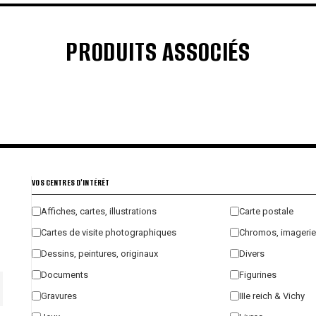
PRODUITS ASSOCIÉS
€
€
€
€
VOS CENTRES D'INTÉRÊT
Affiches, cartes, illustrations
Carte postale
Cartes de visite photographiques
Chromos, imagerie
Dessins, peintures, originaux
Divers
Documents
Figurines
Gravures
IIIe reich & Vichy