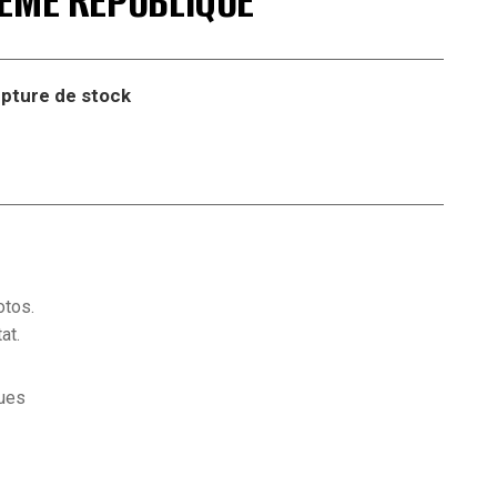
ÈME RÉPUBLIQUE
pture de stock
otos.
at.
ues