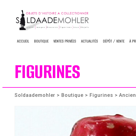
Skip
to
content
ACCUEIL
BOUTIQUE
VENTES PRIVÉES
ACTUALITÉS
DÉPÔT / VENTE
À P
FIGURINES
Soldaademohler
>
Boutique
>
Figurines
> Ancien