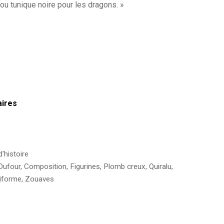
, ou tunique noire pour les dragons. »
aires
d'histoire
Dufour
,
Composition
,
Figurines
,
Plomb creux
,
Quiralu
,
iforme
,
Zouaves