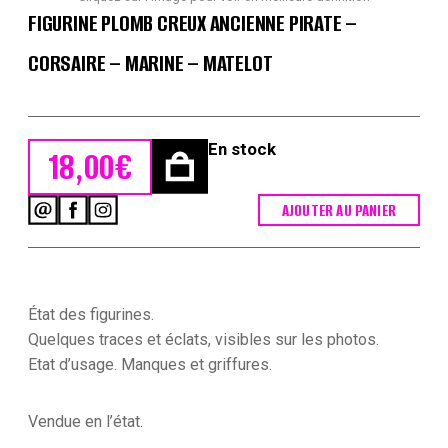
FIGURINE PLOMB CREUX ANCIENNE PIRATE –
CORSAIRE – MARINE – MATELOT
En stock
18,00
€
AJOUTER AU PANIER
quantité
de
Figurine
Plomb
Creux
ancienne
État des figurines.
Pirate
Quelques traces et éclats, visibles sur les photos.
-
Etat d’usage. Manques et griffures.
Corsaire
-
Marine
Vendue en l’état.
-
Matelot