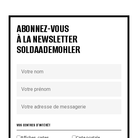
€
€
€
€
€
€
€
€
ABONNEZ-VOUS
À LA NEWSLETTER
SOLDAADEMOHLER
VOS CENTRES D'INTÉRÊT
Affiches, cartes,
Carte postale