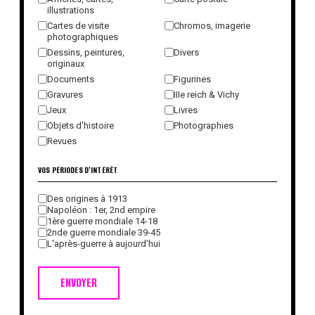
illustrations
Cartes de visite
Chromos, imagerie
photographiques
Dessins, peintures,
Divers
originaux
Documents
Figurines
Gravures
IIIe reich & Vichy
Jeux
Livres
Objets d'histoire
Photographies
Revues
VOS PÉRIODES D'INTÉRÊT
Des origines à 1913
Napoléon : 1er, 2nd empire
1ère guerre mondiale 14-18
2nde guerre mondiale 39-45
L'après-guerre à aujourd'hui
ENVOYER