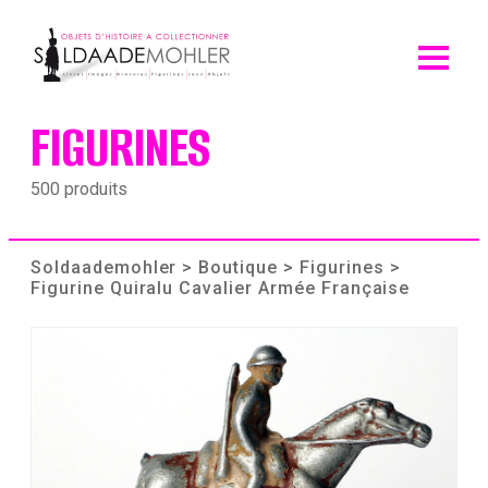
Skip
to
content
FIGURINES
500 produits
Soldaademohler
>
Boutique
>
Figurines
>
Figurine Quiralu Cavalier Armée Française