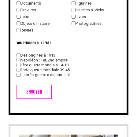
Documents
Figurines
Gravures
IIIe reich & Vichy
Jeux
Livres
Objets d'histoire
Photographies
Revues
VOS PÉRIODES D'INTÉRÊT
Des origines à 1913
Napoléon : 1er, 2nd empire
1ère guerre mondiale 14-18
2nde guerre mondiale 39-45
L'après-guerre à aujourd'hui
ENVOYER