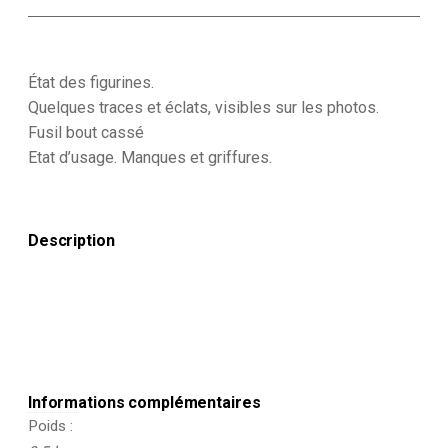
de
Figurine
Quiralu
Cavalier
Armée
État des figurines.
Française
Quelques traces et éclats, visibles sur les photos.
Fusil bout cassé
Etat d’usage. Manques et griffures.
Description
Informations complémentaires
Poids