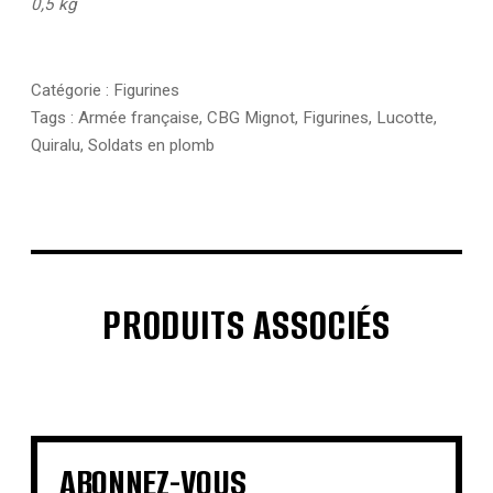
0,5 kg
Catégorie :
Figurines
Tags :
Armée française
,
CBG Mignot
,
Figurines
,
Lucotte
,
Quiralu
,
Soldats en plomb
PRODUITS ASSOCIÉS
€
€
€
€
€
€
€
€
ABONNEZ-VOUS