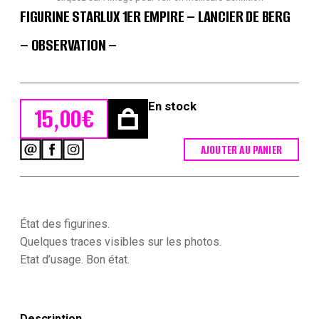
FIGURINE STARLUX 1ER EMPIRE – LANCIER DE BERG
– OBSERVATION –
En stock
15,00
€
AJOUTER AU PANIER
quantité
de
Figurine
Starlux
1er
Empire
État des figurines.
-
Quelques traces visibles sur les photos.
Lancier
Etat d’usage. Bon état.
de
Berg
-
Observation
-
Description