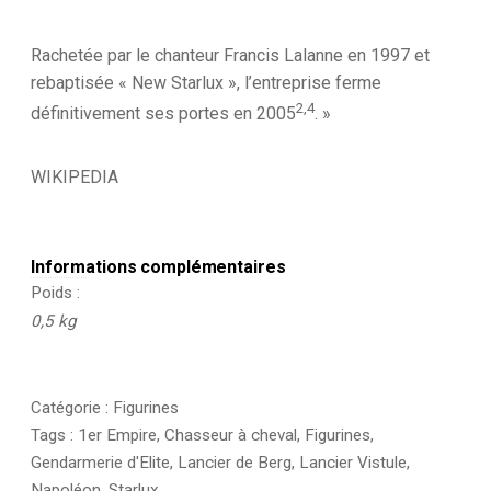
Rachetée par le chanteur Francis Lalanne en 1997 et
rebaptisée « New Starlux », l’entreprise ferme
2
,
4
définitivement ses portes en 2005
. »
WIKIPEDIA
Informations complémentaires
Poids
0,5 kg
Catégorie :
Figurines
Tags :
1er Empire
,
Chasseur à cheval
,
Figurines
,
Gendarmerie d'Elite
,
Lancier de Berg
,
Lancier Vistule
,
Napoléon
,
Starlux