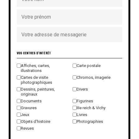
VOS CENTRES D'INTÉRÊT
Affiches, cartes,
Carte postale
illustrations
Cartes de visite
Chromos, imagerie
photographiques
Dessins, peintures,
Divers
originaux
Documents
Figurines
Gravures
IIIe reich & Vichy
Jeux
Livres
Objets d'histoire
Photographies
Revues