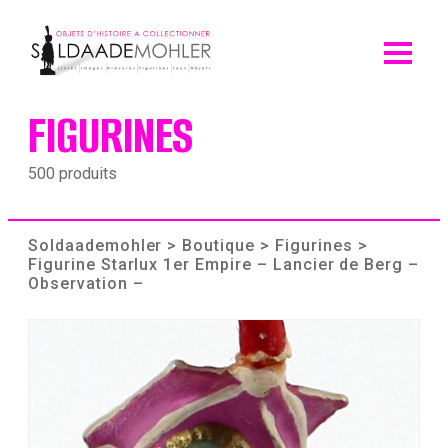
Skip
to
content
FIGURINES
500 produits
Soldaademohler
>
Boutique
>
Figurines
>
Figurine Starlux 1er Empire – Lancier de Berg –
Observation –