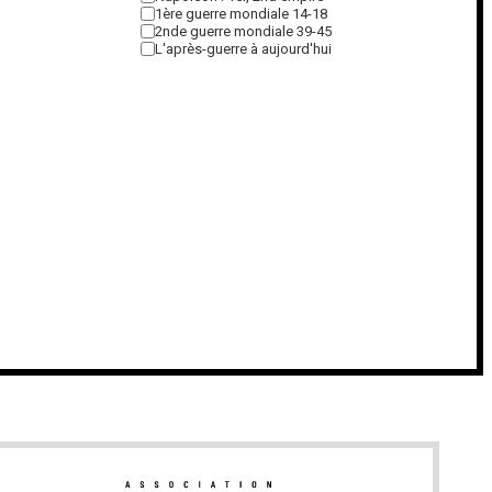
1ère guerre mondiale 14-18
2nde guerre mondiale 39-45
L'après-guerre à aujourd'hui