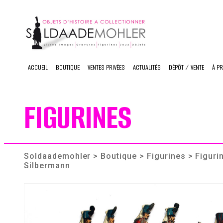
Skip
to
content
ACCUEIL
BOUTIQUE
VENTES PRIVÉES
ACTUALITÉS
DÉPÔT / VENTE
À P
FIGURINES
Soldaademohler
>
Boutique
>
Figurines
> Figuri
Silbermann