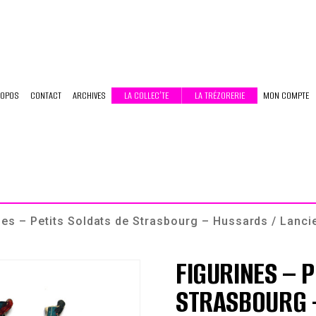
ROPOS
CONTACT
ARCHIVES
LA COLLEC’TE
LA TRÉZORERIE
MON COMPTE
nes – Petits Soldats de Strasbourg – Hussards / Lancie
FIGURINES – P
STRASBOURG 