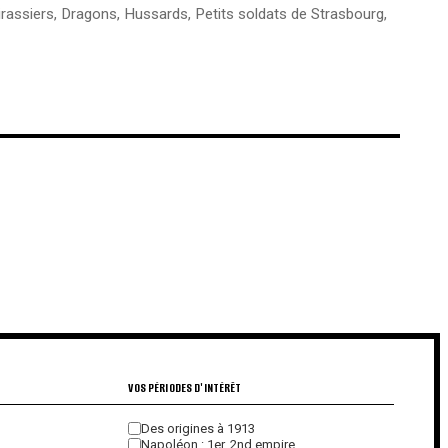
irassiers
,
Dragons
,
Hussards
,
Petits soldats de Strasbourg
,
€
€
VOS PÉRIODES D'INTÉRÊT
Des origines à 1913
Napoléon : 1er, 2nd empire