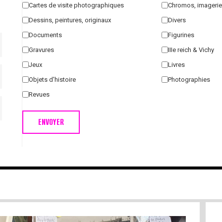
Cartes de visite photographiques
Chromos, imagerie
Dessins, peintures, originaux
Divers
Documents
Figurines
Gravures
IIIe reich & Vichy
Jeux
Livres
Objets d'histoire
Photographies
Revues
ENVOYER