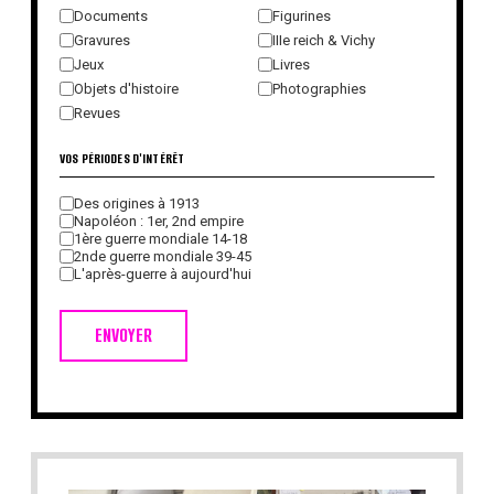
Documents
Figurines
Gravures
IIIe reich & Vichy
Jeux
Livres
Objets d'histoire
Photographies
Revues
VOS PÉRIODES D'INTÉRÊT
Des origines à 1913
Napoléon : 1er, 2nd empire
1ère guerre mondiale 14-18
2nde guerre mondiale 39-45
L'après-guerre à aujourd'hui
ENVOYER