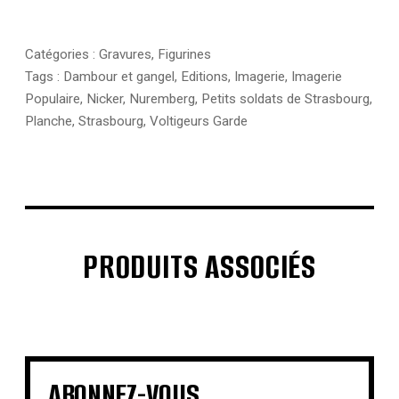
Catégories :
Gravures
,
Figurines
Tags :
Dambour et gangel
,
Editions
,
Imagerie
,
Imagerie
Populaire
,
Nicker
,
Nuremberg
,
Petits soldats de Strasbourg
,
Planche
,
Strasbourg
,
Voltigeurs Garde
PRODUITS ASSOCIÉS
€
€
€
€
€
€
€
€
ABONNEZ-VOUS