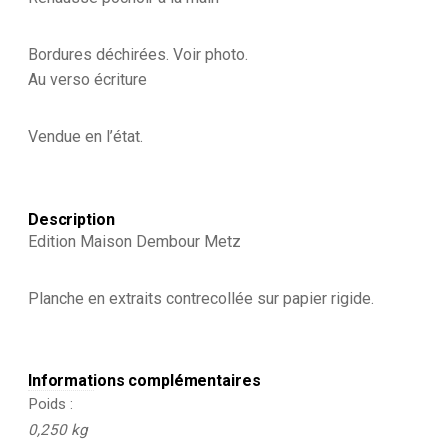
Ancienne
gravure
-
Bordures déchirées. Voir photo.
Uniforme
Au verso écriture
-
Garde
Impériale
Vendue en l’état.
-
Maison
Dembour
et
Description
Gangel
Metz
Edition Maison Dembour Metz
Planche en extraits contrecollée sur papier rigide.
Informations complémentaires
Poids
0,250 kg