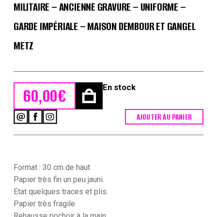
MILITAIRE – ANCIENNE GRAVURE – UNIFORME –
GARDE IMPÉRIALE – MAISON DEMBOUR ET GANGEL
METZ
En stock
60,00
€
AJOUTER AU PANIER
quantité
de
Petits
soldats
de
papier
Format : 30 cm de haut
-
Papier très fin un peu jauni.
Feuille
Etat quelques traces et plis.
imagerie
Papier très fragile
militaire
-
Rehausse pochoir à la main