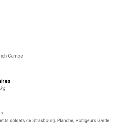
drich Campe
aires
 kg
es
etits soldats de Strasbourg
,
Planche
,
Voltigeurs Garde