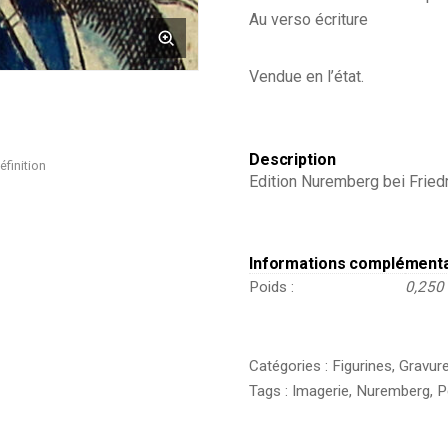
-
Au verso écriture
Uniforme
-
Soldats
Vendue en l’état.
allemands
-
Saxe
Description
éfinition
Edition Nuremberg bei Frie
Informations complément
Poids
0,250
Catégories :
Figurines
,
Gravur
Tags :
Imagerie
,
Nuremberg
,
P