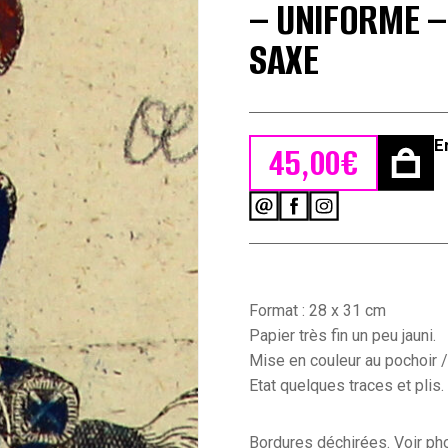
– UNIFORME –
SAXE
E
45,00
€
quantité
de
Petits
soldats
de
papier
Format : 28 x 31 cm
-
Papier très fin un peu jauni.
Feuille
Mise en couleur au pochoir /
imagerie
Etat quelques traces et plis.
militaire
-
Ancienne
Bordures déchirées. Voir pho
gravure