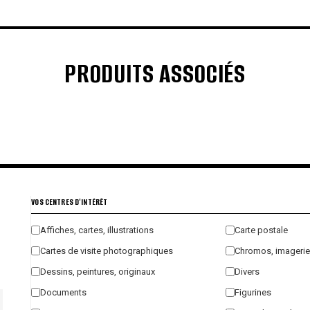
PRODUITS ASSOCIÉS
€
€
€
€
VOS CENTRES D'INTÉRÊT
Affiches, cartes, illustrations
Carte postale
Cartes de visite photographiques
Chromos, imagerie
Dessins, peintures, originaux
Divers
Documents
Figurines