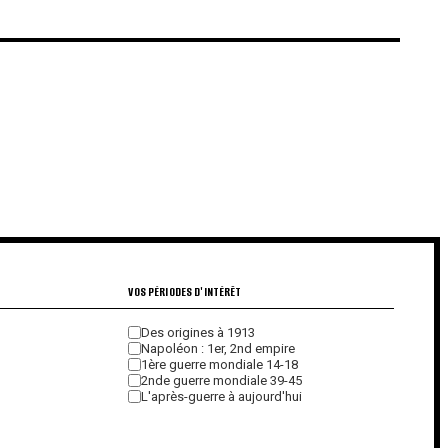
€
€
VOS PÉRIODES D'INTÉRÊT
Des origines à 1913
Napoléon : 1er, 2nd empire
1ère guerre mondiale 14-18
2nde guerre mondiale 39-45
L'après-guerre à aujourd'hui