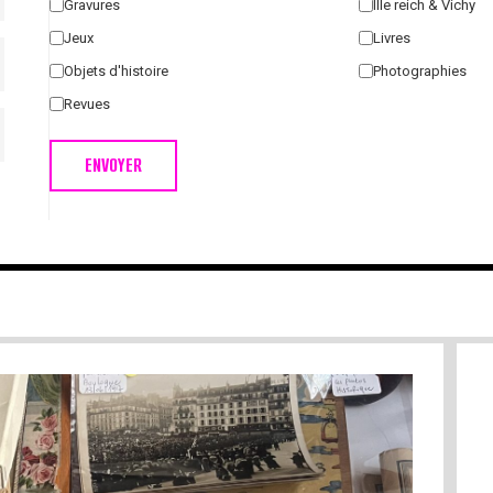
Gravures
IIIe reich & Vichy
Jeux
Livres
Objets d'histoire
Photographies
Revues
ENVOYER