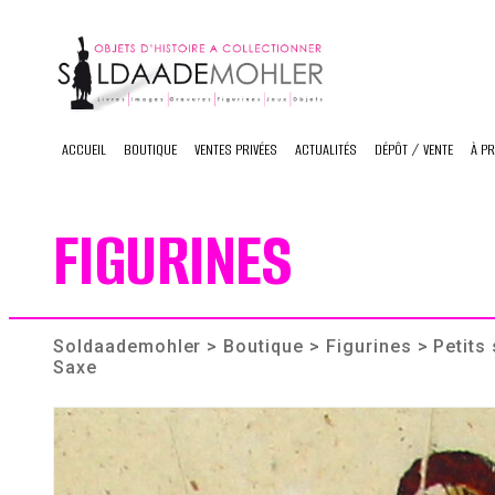
Skip
to
content
ACCUEIL
BOUTIQUE
VENTES PRIVÉES
ACTUALITÉS
DÉPÔT / VENTE
À P
FIGURINES
Soldaademohler
>
Boutique
>
Figurines
> Petits 
Saxe