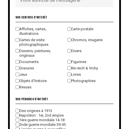
VOS CENTRES D'INTÉRÊT
Affiches, cartes,
Carte postale
illustrations
Cartes de visite
Chromos, imagerie
photographiques
Dessins, peintures,
Divers
originaux
Documents
Figurines
Gravures
IIIe reich & Vichy
Jeux
Livres
Objets d'histoire
Photographies
Revues
VOS PÉRIODES D'INTÉRÊT
Des origines à 1913
Napoléon : 1er, 2nd empire
1ère guerre mondiale 14-18
2nde guerre mondiale 39-45