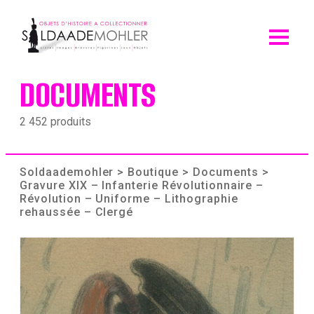
Skip
to
content
DOCUMENTS
2 452 produits
Soldaademohler
>
Boutique
>
Documents
>
Gravure XIX – Infanterie Révolutionnaire –
Révolution – Uniforme – Lithographie
rehaussée – Clergé