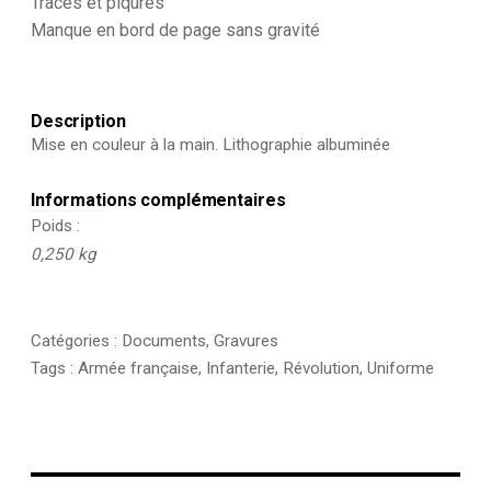
Traces et piqures
-
Manque en bord de page sans gravité
Clergé
Description
Mise en couleur à la main. Lithographie albuminée
Informations complémentaires
Poids
0,250 kg
Catégories :
Documents
,
Gravures
Tags :
Armée française
,
Infanterie
,
Révolution
,
Uniforme