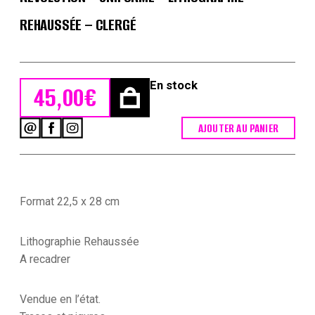
REHAUSSÉE – CLERGÉ
En stock
45,00
€
AJOUTER AU PANIER
quantité
de
Gravure
XIX
-
Infanterie
Format 22,5 x 28 cm
Révolutionnaire
-
Révolution
Lithographie Rehaussée
-
A recadrer
Uniforme
-
Lithographie
Vendue en l’état.
rehaussée