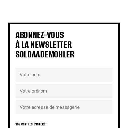
€
€
€
€
€
€
€
€
ABONNEZ-VOUS
À LA NEWSLETTER
SOLDAADEMOHLER
VOS CENTRES D'INTÉRÊT