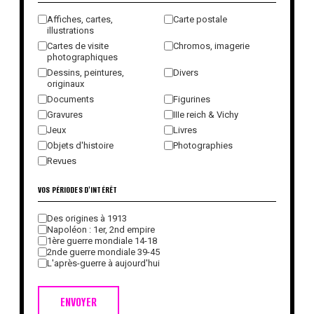
Affiches, cartes,
Carte postale
illustrations
Cartes de visite
Chromos, imagerie
photographiques
Dessins, peintures,
Divers
originaux
Documents
Figurines
Gravures
IIIe reich & Vichy
Jeux
Livres
Objets d'histoire
Photographies
Revues
VOS PÉRIODES D'INTÉRÊT
Des origines à 1913
Napoléon : 1er, 2nd empire
1ère guerre mondiale 14-18
2nde guerre mondiale 39-45
L'après-guerre à aujourd'hui
ENVOYER